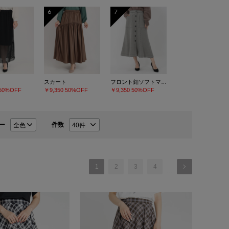
6
7
スカート
フロント釦ソフトマーメイドスカート
50%OFF
￥9,350
50%OFF
￥9,350
50%OFF
ー
件数
1
2
3
4
…