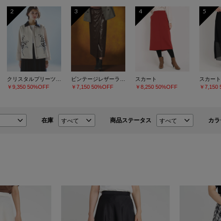
2
3
4
5
クリスタルプリーツチュールスカート
ビンテージレザーライク スカート
スカート
スカート
￥9,350
50%OFF
￥7,150
50%OFF
￥8,250
50%OFF
￥7,150
在庫
商品ステータス
カラ