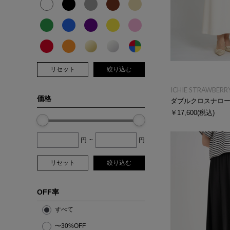
リセット
絞り込む
ICHIE STRAWBERRY
価格
ダブルクロスナロ
￥17,600
(税込)
円
~
円
リセット
絞り込む
OFF率
すべて
〜30%OFF