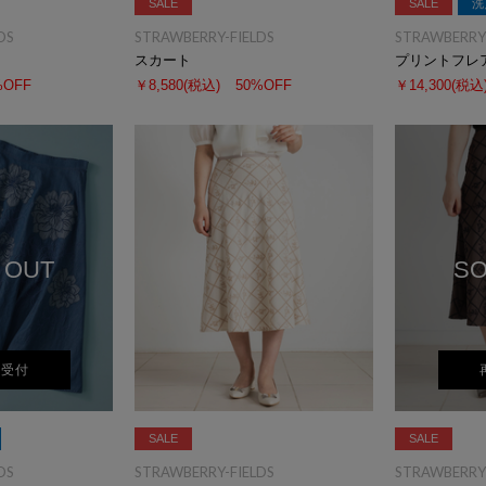
SALE
SALE
洗
DS
STRAWBERRY-FIELDS
STRAWBERRY-
スカート
プリントフレ
%OFF
￥8,580
(税込)
50%OFF
￥14,300
(税込
 OUT
SO
荷受付
SALE
SALE
DS
STRAWBERRY-FIELDS
STRAWBERRY-