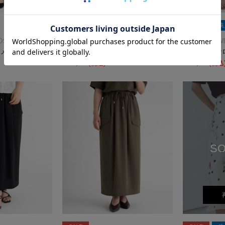
SALE
洗える
SALE
洗
DS
ICHIE STRAWBERRY-FIELDS
ICHIE STRAW
ーメイドスカート
ジャガードナロースカート
ジャガードナ
￥10,450
(税込)
50%OFF
￥10,450
(税込
SO