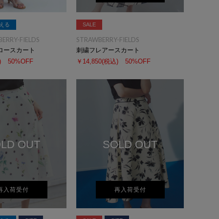
える
SALE
BERRY-FIELDS
STRAWBERRY-FIELDS
ロースカート
刺繍フレアースカート
)
50%OFF
￥14,850
(税込)
50%OFF
LD OUT
SOLD OUT
再入荷受付
再入荷受付