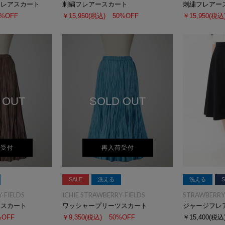
フレアスカート
刺繍フレアースカート
刺繍フレアー
0%OFF
￥15,950
(税込)
50%OFF
￥15,950
(税込
 OUT
SOLD OUT
荷受付
再入荷受付
SALE
洗える
洗える
S
-FIELDS
ICHIE STRAWBERRY-FIELDS
STRAWBERRY-
ツスカート
ワッシャープリーツスカート
ジャージフレ
%OFF
￥9,350
(税込)
50%OFF
￥15,400
(税込