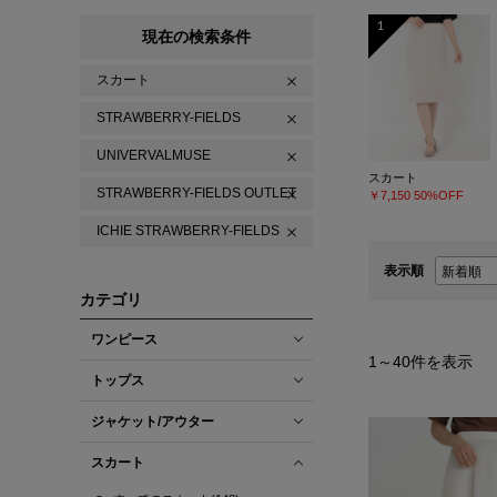
1
現在の検索条件
スカート
STRAWBERRY-FIELDS
UNIVERVALMUSE
スカート
STRAWBERRY-FIELDS OUTLET
￥7,150
50%OFF
ICHIE STRAWBERRY-FIELDS
表示順
カテゴリ
ワンピース
1
～
40
件を表示
トップス
ジャケット/アウター
スカート