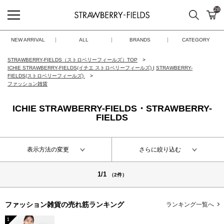
28
検索
カ
STRAWBERRY-FIELDS
NEW ARRIVAL
ALL
BRANDS
CATEGORY
STRAWBERRY-FIELDS（ストロベリーフィールズ）TOP
ICHIE STRAWBERRY-FIELDS(イチエ ストロベリーフィールズ)
|
STRAWBERRY-
FIELDS(ストロベリーフィールズ)
ファッション雑貨
ICHIE STRAWBERRY-FIELDS・STRAWBERRY-
FIELDS
表示方法の変更
さらに絞り込む
1/1
（2件）
ファッション雑貨の
売れ筋ランキング
ランキング一覧へ
1