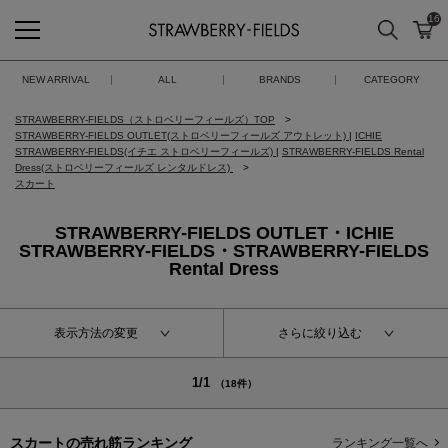
16
検索
カ
STRAWBERRY-FIELDS
NEW ARRIVAL
ALL
BRANDS
CATEGORY
STRAWBERRY-FIELDS（ストロベリーフィールズ）TOP
STRAWBERRY-FIELDS OUTLET(ストロベリーフィールズ アウトレット)
|
ICHIE
STRAWBERRY-FIELDS(イチエ ストロベリーフィールズ)
|
STRAWBERRY-FIELDS Rental
Dress(ストロベリーフィールズ レンタルドレス)
スカート
STRAWBERRY-FIELDS OUTLET・ICHIE
STRAWBERRY-FIELDS・STRAWBERRY-FIELDS
Rental Dress
表示方法の変更
さらに絞り込む
1/1
（18件）
スカートの
売れ筋ランキング
ランキング一覧へ