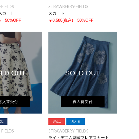
FIELDS
STRAWBERRY-FIELDS
スカート
スカート
)
50%OFF
￥8,580
(税込)
50%OFF
LD OUT
SOLD OUT
再入荷受付
再入荷受付
ZE
SALE
洗える
FIELDS
STRAWBERRY-FIELDS
ライトデニム刺繍フレアスカート