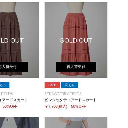
LD OUT
SOLD OUT
再入荷受付
再入荷受付
える
SALE
洗える
FIELDS
STRAWBERRY-FIELDS
ィアードスカート
ピンタックティアードスカート
50%OFF
￥7,700
(税込)
50%OFF