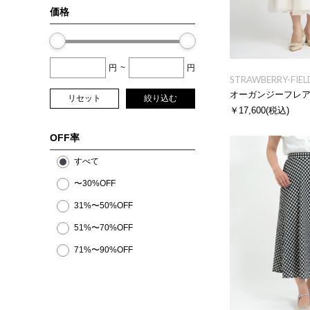
価格
円
~
円
STRAWBERRY-FIEL
オーガンジーフレ
リセット
絞り込む
￥17,600
(税込)
OFF率
すべて
〜30%OFF
31%〜50%OFF
51%〜70%OFF
71%〜90%OFF