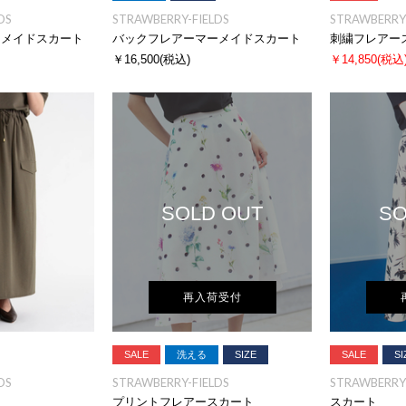
DS
STRAWBERRY-FIELDS
STRAWBERRY-
ーメイドスカート
バックフレアーマーメイドスカート
刺繍フレアー
￥16,500
(税込)
￥14,850
(税込
SOLD OUT
SO
再入荷受付
SALE
洗える
SIZE
SALE
SI
DS
STRAWBERRY-FIELDS
STRAWBERRY-
プリントフレアースカート
スカート