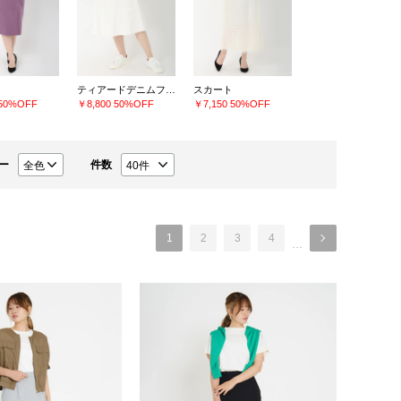
ティアードデニムフレアスカート
スカート
50%OFF
￥8,800
50%OFF
￥7,150
50%OFF
ー
件数
1
2
3
4
…