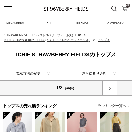
43
検索
カ
STRAWBERRY-FIELDS
NEW ARRIVAL
ALL
BRANDS
CATEGORY
STRAWBERRY-FIELDS（ストロベリーフィールズ）TOP
ICHIE STRAWBERRY-FIELDS(イチエ ストロベリーフィールズ)
トップス
ICHIE STRAWBERRY-FIELDSのトップス
表示方法の変更
さらに絞り込む
次へ
1/2
（80件）
トップスの
売れ筋ランキング
ランキング一覧へ
1
2
3
4