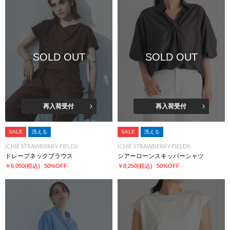
SOLD OUT
SOLD OUT
再入荷受付
再入荷受付
SALE
洗える
SALE
洗える
ICHIE STRAWBERRY-FIELDS
ICHIE STRAWBERRY-FIELDS
ドレープネックブラウス
シアーローンスキッパーシャツ
￥6,050
(税込)
50%OFF
￥8,250
(税込)
50%OFF