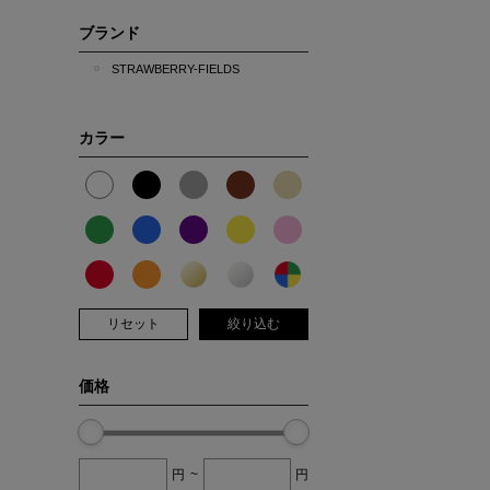
ブランド
STRAWBERRY-FIELDS
カラー
リセット
絞り込む
価格
円
~
円