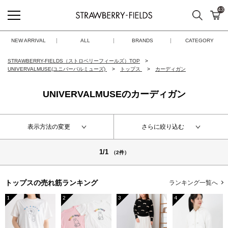
43
検索
カ
STRAWBERRY-FIELDS
NEW ARRIVAL
ALL
BRANDS
CATEGORY
STRAWBERRY-FIELDS（ストロベリーフィールズ）TOP
UNIVERVALMUSE(ユニバーバルミューズ)
トップス
カーディガン
UNIVERVALMUSEのカーディガン
表示方法の変更
さらに絞り込む
1/1
（2件）
トップスの
売れ筋ランキング
ランキング一覧へ
1
2
3
4