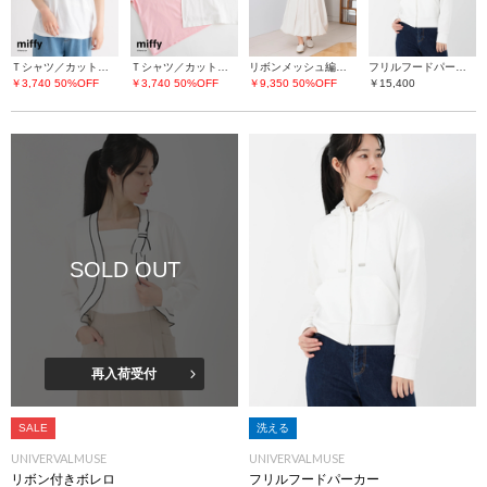
Ｔシャツ／カットソー
Ｔシャツ／カットソー
リボンメッシュ編ニット
フリルフードパーカー
￥3,740
50%OFF
￥3,740
50%OFF
￥9,350
50%OFF
￥15,400
SOLD OUT
再入荷受付
SALE
洗える
UNIVERVALMUSE
UNIVERVALMUSE
リボン付きボレロ
フリルフードパーカー