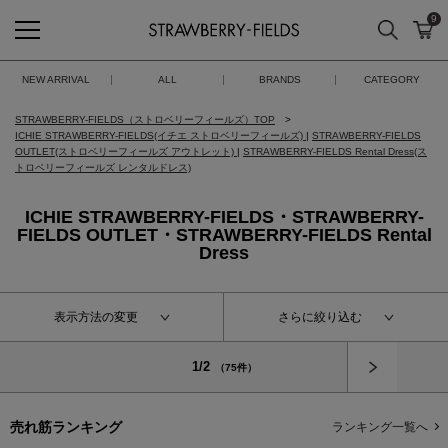
9
検索
カ
STRAWBERRY-FIELDS
NEW ARRIVAL
ALL
BRANDS
CATEGORY
STRAWBERRY-FIELDS（ストロベリーフィールズ）TOP
ICHIE STRAWBERRY-FIELDS(イチエ ストロベリーフィールズ)
|
STRAWBERRY-FIELDS
OUTLET(ストロベリーフィールズ アウトレット)
|
STRAWBERRY-FIELDS Rental Dress(ス
トロベリーフィールズ レンタルドレス)
ICHIE STRAWBERRY-FIELDS・STRAWBERRY-
FIELDS OUTLET・STRAWBERRY-FIELDS Rental
Dress
表示方法の変更
さらに絞り込む
次へ
1/2
（75件）
売れ筋ランキング
ランキング一覧へ