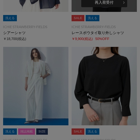
再入荷受付
洗える
SALE
洗える
ICHIE STRAWBERRY-FIELDS
ICHIE STRAWBERRY-FIELDS
シアーシャツ
レースボウタイ取り外しシャツ
￥18,700
(税込)
￥9,900
(税込)
50%OFF
洗える
雑誌掲載
SIZE
SALE
洗える