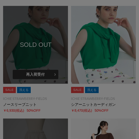
SOLD OUT
再入荷受付
SALE
洗える
SALE
洗える
ICHIE STRAWBERRY-FIELDS
ICHIE STRAWBERRY-FIELDS
ノースリーブニット
シアーニットカーディガン
￥6,930
(税込)
50%OFF
￥8,470
(税込)
50%OFF