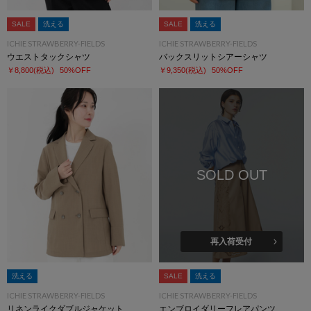
SALE
洗える
SALE
洗える
ICHIE STRAWBERRY-FIELDS
ICHIE STRAWBERRY-FIELDS
ウエストタックシャツ
バックスリットシアーシャツ
￥8,800
(税込)
50%OFF
￥9,350
(税込)
50%OFF
SOLD OUT
再入荷受付
洗える
SALE
洗える
ICHIE STRAWBERRY-FIELDS
ICHIE STRAWBERRY-FIELDS
リネンライクダブルジャケット
エンブロイダリーフレアパンツ