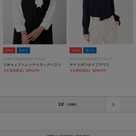
SALE
洗える
SALE
洗える
ICHIE STRAWBERRY-FIELDS
ICHIE STRAWBERRY-FIELDS
２ＷａｙストレッチＶネックベスト
サイドボウタイブラウス
￥9,350
(税込)
50%OFF
￥8,800
(税込)
50%OFF
次へ
1/2
（75件）