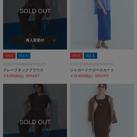
SOLD OUT
再入荷受付
SALE
洗える
SALE
洗える
ICHIE STRAWBERRY-FIELDS
ICHIE STRAWBERRY-FIELDS
ドレープネックブラウス
ジャガードナロースカート
￥6,050
(税込)
50%OFF
￥10,450
(税込)
50%OFF
SOLD OUT