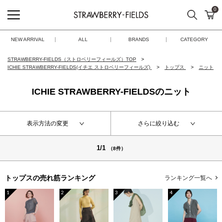
0
検索
カ
STRAWBERRY-FIELDS
NEW ARRIVAL
ALL
BRANDS
CATEGORY
STRAWBERRY-FIELDS（ストロベリーフィールズ）TOP
ICHIE STRAWBERRY-FIELDS(イチエ ストロベリーフィールズ)
トップス
ニット
ICHIE STRAWBERRY-FIELDSのニット
表示方法の変更
さらに絞り込む
1/1
（8件）
トップスの
売れ筋ランキング
ランキング一覧へ
1
2
3
4