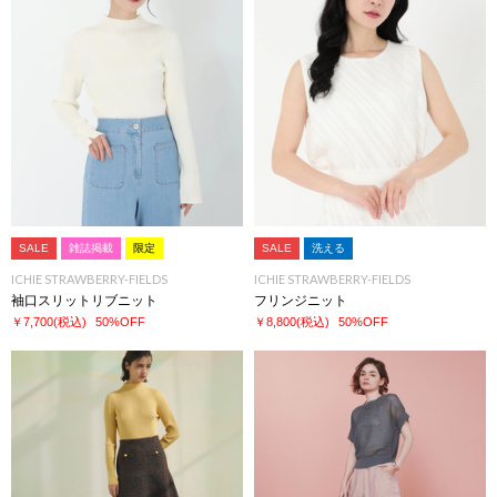
SALE
雑誌掲載
限定
SALE
洗える
ICHIE STRAWBERRY-FIELDS
ICHIE STRAWBERRY-FIELDS
袖口スリットリブニット
フリンジニット
￥7,700
(税込)
50%OFF
￥8,800
(税込)
50%OFF