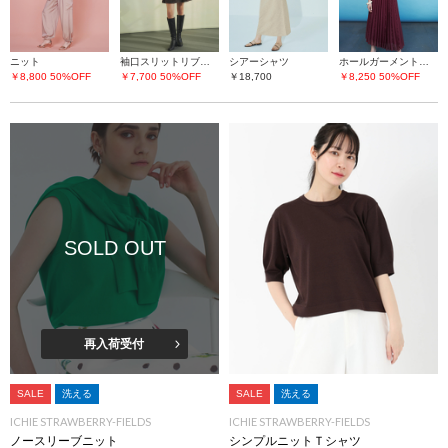
ニット
袖口スリットリブニット
シアーシャツ
ホールガーメント片畦ニットベスト
￥8,800
50%OFF
￥7,700
50%OFF
￥18,700
￥8,250
50%OFF
SOLD OUT
再入荷受付
SALE
洗える
SALE
洗える
ICHIE STRAWBERRY-FIELDS
ICHIE STRAWBERRY-FIELDS
ノースリーブニット
シンプルニットＴシャツ