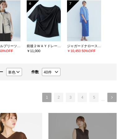
6
7
クリスタルプリーツチュールスカート
前後２ＷＡＹドレープネックカットソー
ジャガードナロースカート
50%OFF
￥11,000
￥10,450
50%OFF
ー
件数
1
2
3
4
5
…