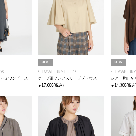
NEW
NEW
DS
STRAWBERRY-FIELDS
STRAWBERRY-
キャミワンピース
ケープ風フレアスリーブブラウス
シアー片畦Ｖ
￥17,600
(税込)
￥14,300
(税込