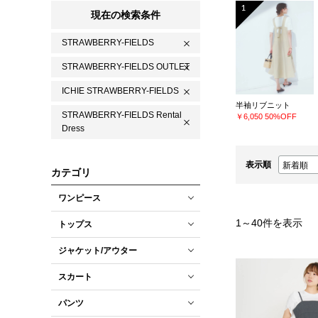
1
現在の検索条件
STRAWBERRY-FIELDS
STRAWBERRY-FIELDS OUTLET
ICHIE STRAWBERRY-FIELDS
半袖リブニット
STRAWBERRY-FIELDS Rental
￥6,050
50%OFF
Dress
表示順
カテゴリ
ワンピース
1
～
40
件を表示
トップス
ジャケット/アウター
スカート
パンツ