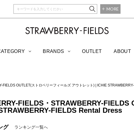
MORE
STRAWBERRY-
CATEGORY
BRANDS
OUTLET
ABOUT
RY-FIELDS OUTLET(ストロベリーフィールズ アウトレット)
|
ICHIE STRAWBER
RRY-FIELDS・STRAWBERRY-FIELDS 
TRAWBERRY-FIELDS Rental Dress
ング
ランキング一覧へ