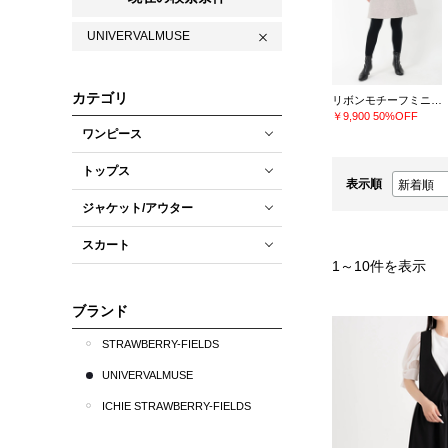
UNIVERVALMUSE
カテゴリ
リボンモチーフミニスカート
￥9,900
50%OFF
ワンピース
トップス
表示順
ジャケット/アウター
スカート
1
～
10
件を表示
ブランド
STRAWBERRY-FIELDS
UNIVERVALMUSE
ICHIE STRAWBERRY-FIELDS