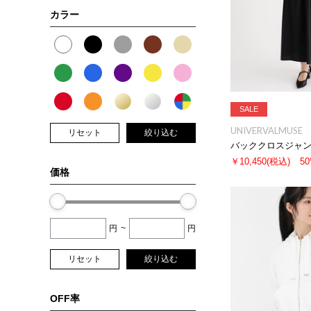
カラー
SALE
UNIVERVALMUSE
リセット
絞り込む
バッククロスジャ
￥10,450
(税込)
5
価格
円
~
円
リセット
絞り込む
OFF率