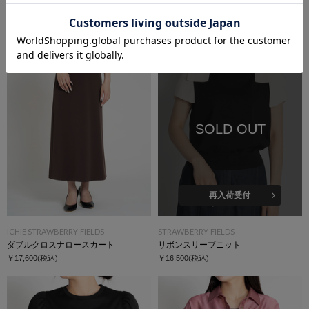
リボンプリントＴシャツ
Ｖネックフィット＆フレアワンピース
￥11,000
(税込)
￥28,600
(税込)
SOLD OUT
再入荷受付
ICHIE STRAWBERRY-FIELDS
STRAWBERRY-FIELDS
ダブルクロスナロースカート
リボンスリーブニット
￥17,600
(税込)
￥16,500
(税込)