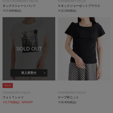
ICHIE STRAWBERRY-FIELDS
STRAWBERRY-FIELDS
タックストレートパンツ
Ｖネックジョーゼットブラウス
￥17,600
(税込)
￥12,100
(税込)
SOLD OUT
再入荷受付
SALE
STRAWBERRY-FIELDS
STRAWBERRY-FIELDS
フォトＴシャツ
ケープ衿ニット
￥5,775
(税込)
50%OFF
￥15,400
(税込)