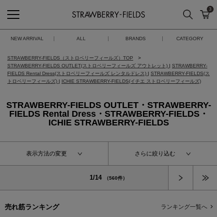
3
検索
カ
STRAWBERRY-FIELDS
NEW ARRIVAL
ALL
BRANDS
CATEGORY
STRAWBERRY-FIELDS（ストロベリーフィールズ）TOP
STRAWBERRY-FIELDS OUTLET(ストロベリーフィールズ アウトレット)
|
STRAWBERRY-
FIELDS Rental Dress(ストロベリーフィールズ レンタルドレス)
|
STRAWBERRY-FIELDS(ス
トロベリーフィールズ)
|
ICHIE STRAWBERRY-FIELDS(イチエ ストロベリーフィールズ)
STRAWBERRY-FIELDS OUTLET・STRAWBERRY-
FIELDS Rental Dress・STRAWBERRY-FIELDS・
ICHIE STRAWBERRY-FIELDS
表示方法の変更
さらに絞り込む
次へ
1/14
（560件）
売れ筋ランキング
ランキング一覧へ