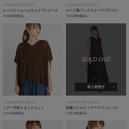
STRAWBERRY-FIELDS
STRAWBERRY-FIELDS
レーストリムヘムキャミワンピース
ケープ風フレアスリーブブラウス
￥20,900
(税込)
￥17,600
(税込)
SOLD OUT
再入荷受付
STRAWBERRY-FIELDS
STRAWBERRY-FIELDS
シアー片畦Ｖネックニット
割繊ツイルティアードワンピース
￥14,300
(税込)
￥22,000
(税込)