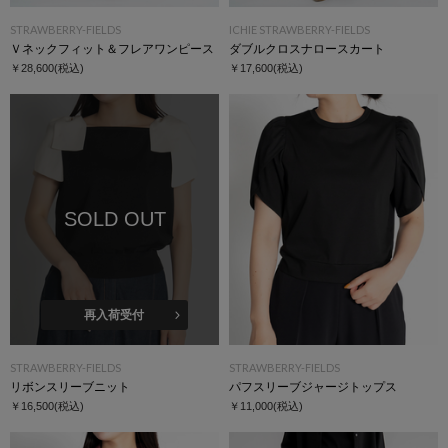
STRAWBERRY-FIELDS
ICHIE STRAWBERRY-FIELDS
Ｖネックフィット＆フレアワンピース
ダブルクロスナロースカート
￥28,600
(税込)
￥17,600
(税込)
SOLD OUT
再入荷受付
STRAWBERRY-FIELDS
STRAWBERRY-FIELDS
リボンスリーブニット
パフスリーブジャージトップス
￥16,500
(税込)
￥11,000
(税込)