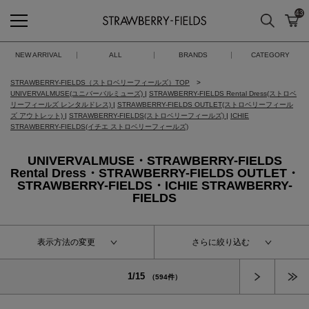
43
検索
カ
STRAWBERRY-FIELDS
NEW ARRIVAL
ALL
BRANDS
CATEGORY
STRAWBERRY-FIELDS（ストロベリーフィールズ）TOP
UNIVERVALMUSE(ユニバーバルミューズ)
|
STRAWBERRY-FIELDS Rental Dress(ストロベ
リーフィールズ レンタルドレス)
|
STRAWBERRY-FIELDS OUTLET(ストロベリーフィール
ズ アウトレット)
|
STRAWBERRY-FIELDS(ストロベリーフィールズ)
|
ICHIE
STRAWBERRY-FIELDS(イチエ ストロベリーフィールズ)
UNIVERVALMUSE・STRAWBERRY-FIELDS
Rental Dress・STRAWBERRY-FIELDS OUTLET・
STRAWBERRY-FIELDS・ICHIE STRAWBERRY-
FIELDS
表示方法の変更
さらに絞り込む
次へ
1/15
（594件）