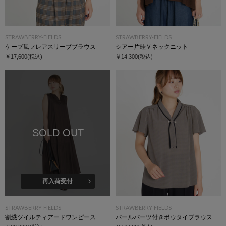
STRAWBERRY-FIELDS
STRAWBERRY-FIELDS
ケープ風フレアスリーブブラウス
シアー片畦Ｖネックニット
￥17,600
(税込)
￥14,300
(税込)
SOLD OUT
再入荷受付
STRAWBERRY-FIELDS
STRAWBERRY-FIELDS
割繊ツイルティアードワンピース
パールパーツ付きボウタイブラウス