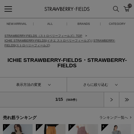
28
検索
カ
STRAWBERRY-FIELDS
NEW ARRIVAL
ALL
BRANDS
CATEGORY
STRAWBERRY-FIELDS（ストロベリーフィールズ）TOP
ICHIE STRAWBERRY-FIELDS(イチエ ストロベリーフィールズ)
|
STRAWBERRY-
FIELDS(ストロベリーフィールズ)
ICHIE STRAWBERRY-FIELDS・STRAWBERRY-
FIELDS
表示方法の変更
さらに絞り込む
次へ
1/15
（569件）
売れ筋ランキング
ランキング一覧へ
1
2
3
4