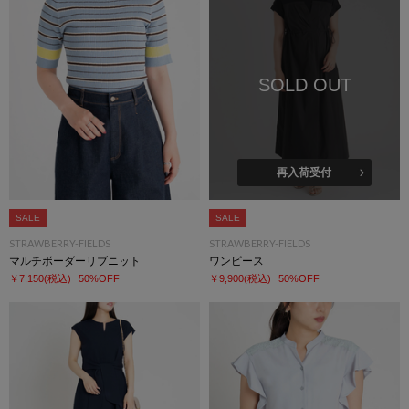
SOLD OUT
再入荷受付
SALE
SALE
STRAWBERRY-FIELDS
STRAWBERRY-FIELDS
マルチボーダーリブニット
ワンピース
￥7,150
(税込)
50%OFF
￥9,900
(税込)
50%OFF