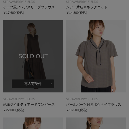
STRAWBERRY-FIELDS
STRAWBERRY-FIELDS
ケープ風フレアスリーブブラウス
シアー片畦Ｖネックニット
￥17,600
(税込)
￥14,300
(税込)
SOLD OUT
再入荷受付
STRAWBERRY-FIELDS
STRAWBERRY-FIELDS
割繊ツイルティアードワンピース
パールパーツ付きボウタイブラウス
￥22,000
(税込)
￥16,500
(税込)