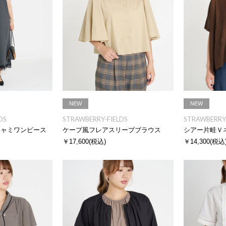
NEW
NEW
DS
STRAWBERRY-FIELDS
STRAWBERRY-
キャミワンピース
ケープ風フレアスリーブブラウス
シアー片畦Ｖ
￥17,600
(税込)
￥14,300
(税込