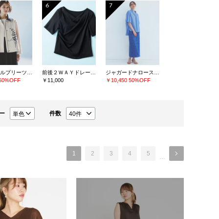
6
7
クリスタルプリーツチュールスカート
前後２ＷＡＹドレープネックカットソー
ジャガードナロースカート
50%OFF
￥11,000
￥10,450
50%OFF
ー
件数
1
2
3
4
5
…