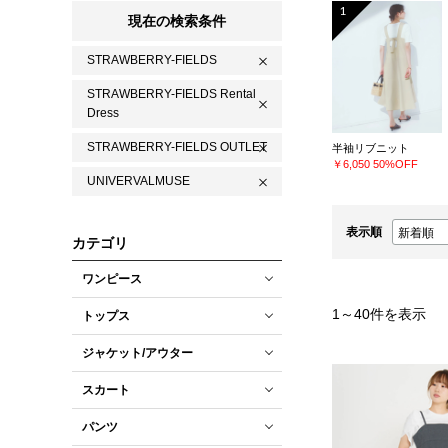
1
現在の検索条件
STRAWBERRY-FIELDS
STRAWBERRY-FIELDS Rental
Dress
STRAWBERRY-FIELDS OUTLET
半袖リブニット
￥6,050
50%OFF
UNIVERVALMUSE
表示順
カテゴリ
ワンピース
1
～
40
件を表示
トップス
ジャケット/アウター
スカート
パンツ