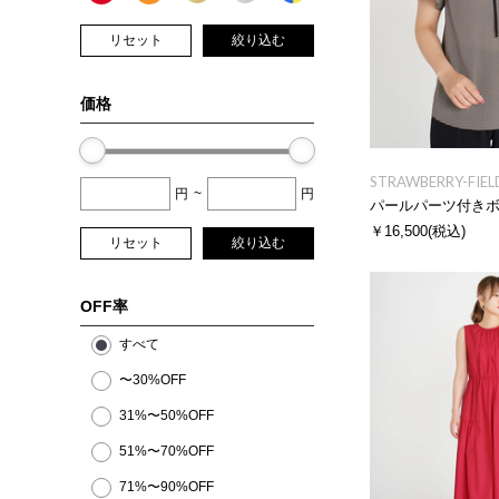
リセット
絞り込む
価格
STRAWBERRY-FIEL
円
~
円
パールパーツ付き
￥16,500
(税込)
リセット
絞り込む
OFF率
すべて
〜30%OFF
31%〜50%OFF
51%〜70%OFF
71%〜90%OFF