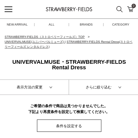
0
検索
カ
STRAWBERRY-FIELDS
NEW ARRIVAL
ALL
BRANDS
CATEGORY
STRAWBERRY-FIELDS（ストロベリーフィールズ）TOP
UNIVERVALMUSE(ユニバーバルミューズ)
|
STRAWBERRY-FIELDS Rental Dress(ストロベ
リーフィールズ レンタルドレス)
UNIVERVALMUSE・STRAWBERRY-FIELDS
Rental Dress
表示方法の変更
さらに絞り込む
ご希望の条件で商品は見つかりませんでした。
下記より再度条件を設定して検索してください。
条件を設定する