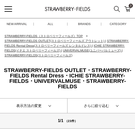
3
検索
カ
STRAWBERRY-FIELDS
NEW ARRIVAL
ALL
BRANDS
CATEGORY
STRAWBERRY-FIELDS（ストロベリーフィールズ）TOP
STRAWBERRY-FIELDS OUTLET(ストロベリーフィールズ アウトレット)
|
STRAWBERRY-
FIELDS Rental Dress(ストロベリーフィールズ レンタルドレス)
|
ICHIE STRAWBERRY-
FIELDS(イチエ ストロベリーフィールズ)
|
UNIVERVALMUSE(ユニバーバルミューズ)
|
STRAWBERRY-FIELDS(ストロベリーフィールズ)
STRAWBERRY-FIELDS OUTLET・STRAWBERRY-
FIELDS Rental Dress・ICHIE STRAWBERRY-
FIELDS・UNIVERVALMUSE・STRAWBERRY-
FIELDS
表示方法の変更
さらに絞り込む
1/1
（23件）