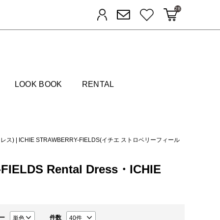
28
カートに入れる
お気に入り
ログイン
メルマガ登録
FIELDS
LOOK BOOK
RENTAL
ドレス)
|
ICHIE STRAWBERRY-FIELDS(イチエ ストロベリーフィール
ELDS Rental Dress・ICHIE
ー
件数