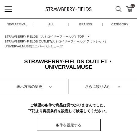
12
検索
カ
STRAWBERRY-FIELDS
NEW ARRIVAL
ALL
BRANDS
CATEGORY
STRAWBERRY-FIELDS（ストロベリーフィールズ）TOP
STRAWBERRY-FIELDS OUTLET(ストロベリーフィールズ アウトレット)
|
UNIVERVALMUSE(ユニバーバルミューズ)
STRAWBERRY-FIELDS OUTLET・
UNIVERVALMUSE
表示方法の変更
さらに絞り込む
ご希望の条件で商品は見つかりませんでした。
下記より再度条件を設定して検索してください。
条件を設定する