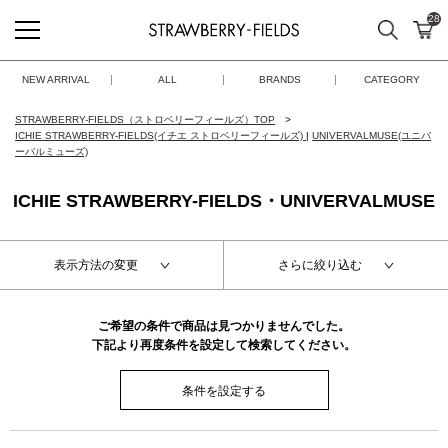
28
検索
カ
STRAWBERRY-FIELDS
NEW ARRIVAL
ALL
BRANDS
CATEGORY
STRAWBERRY-FIELDS（ストロベリーフィールズ）TOP
ICHIE STRAWBERRY-FIELDS(イチエ ストロベリーフィールズ)
|
UNIVERVALMUSE(ユニバ
ーバルミューズ)
ICHIE STRAWBERRY-FIELDS・UNIVERVALMUSE
表示方法の変更
さらに絞り込む
ご希望の条件で商品は見つかりませんでした。
下記より再度条件を設定して検索してください。
条件を設定する