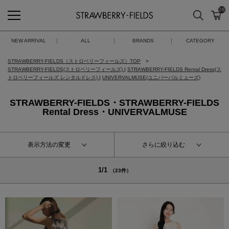
28
検索
カ
STRAWBERRY-FIELDS
NEW ARRIVAL
ALL
BRANDS
CATEGORY
STRAWBERRY-FIELDS（ストロベリーフィールズ）TOP
STRAWBERRY-FIELDS(ストロベリーフィールズ)
|
STRAWBERRY-FIELDS Rental Dress(ス
トロベリーフィールズ レンタルドレス)
|
UNIVERVALMUSE(ユニバーバルミューズ)
STRAWBERRY-FIELDS・STRAWBERRY-FIELDS
Rental Dress・UNIVERVALMUSE
表示方法の変更
さらに絞り込む
1/1
（23件）