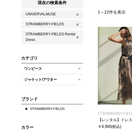
現在の検索条件
1
～
22
件を表示
UNIVERVALMUSE
STRAWBERRY-FIELDS
STRAWBERRY-FIELDS Rental
Dress
カテゴリ
ワンピース
ジャケット/アウター
ブランド
STRAWBERRY-FIELDS
STRAWBERRY-FIEL
【レンタル】ドレ
￥9,900
(税込)
カラー