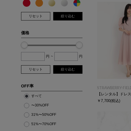
リセット
絞り込む
価格
円
~
円
リセット
絞り込む
OFF率
STRAWBERRY-FIEL
【レンタル】ドレ
すべて
￥7,700
(税込)
〜30%OFF
31%〜50%OFF
51%〜70%OFF