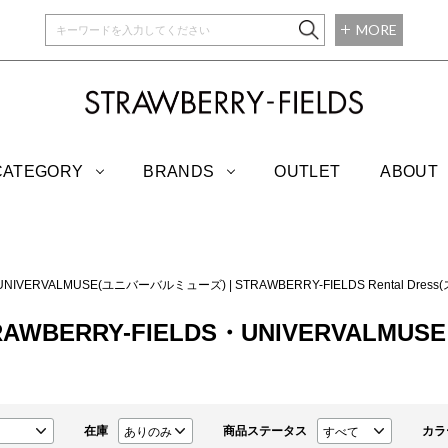
MORE
STRAWBERRY-
CATEGORY
BRANDS
OUTLET
ABOUT
UNIVERVALMUSE(ユニバーバルミューズ)
|
STRAWBERRY-FIELDS Rental 
TRAWBERRY-FIELDS・UNIVERVALMUSE
在庫
商品ステータス
カラ