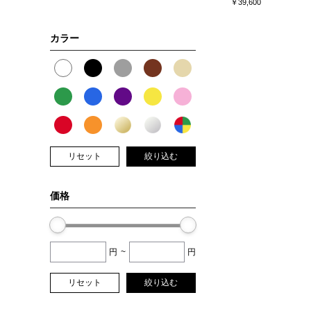
￥39,600
カラー
リセット
絞り込む
価格
円
~
円
リセット
絞り込む