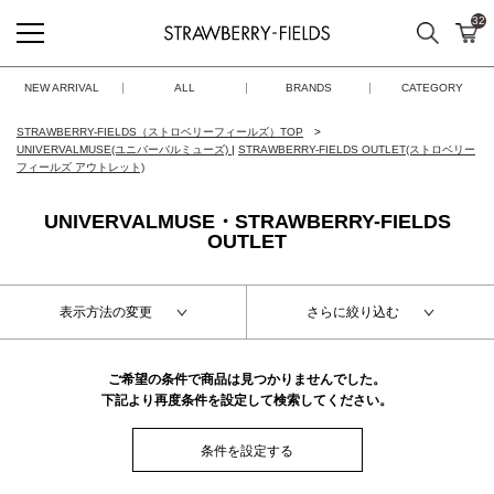
32
検索
カ
STRAWBERRY-FIELDS
NEW ARRIVAL
ALL
BRANDS
CATEGORY
STRAWBERRY-FIELDS（ストロベリーフィールズ）TOP
UNIVERVALMUSE(ユニバーバルミューズ)
|
STRAWBERRY-FIELDS OUTLET(ストロベリー
フィールズ アウトレット)
UNIVERVALMUSE・STRAWBERRY-FIELDS
OUTLET
表示方法の変更
さらに絞り込む
ご希望の条件で商品は見つかりませんでした。
下記より再度条件を設定して検索してください。
条件を設定する