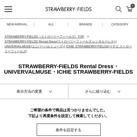
9
検索
カ
STRAWBERRY-FIELDS
NEW ARRIVAL
ALL
BRANDS
CATEGORY
STRAWBERRY-FIELDS（ストロベリーフィールズ）TOP
STRAWBERRY-FIELDS Rental Dress(ストロベリーフィールズ レンタルドレス)
|
UNIVERVALMUSE(ユニバーバルミューズ)
|
ICHIE STRAWBERRY-FIELDS(イチエ ストロベ
リーフィールズ)
STRAWBERRY-FIELDS Rental Dress・
UNIVERVALMUSE・ICHIE STRAWBERRY-FIELDS
表示方法の変更
さらに絞り込む
ご希望の条件で商品は見つかりませんでした。
下記より再度条件を設定して検索してください。
条件を設定する