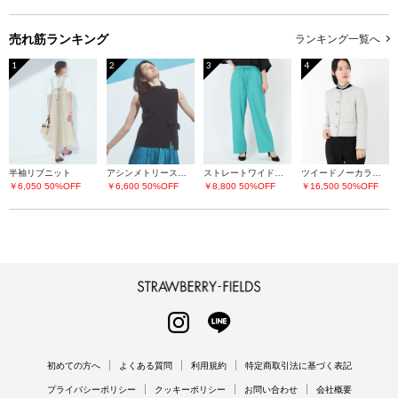
売れ筋ランキング
ランキング一覧へ
1
2
3
4
半袖リブニット
アシンメトリースリットニット
ストレートワイドパンツ
ツイードノーカラージャケット
￥6,050
50%OFF
￥6,600
50%OFF
￥8,800
50%OFF
￥16,500
50%OFF
STRAWBERRY-FIELDS
INSTAGRAM
LINE
初めての方へ
よくある質問
利用規約
特定商取引法に基づく表記
プライバシーポリシー
クッキーポリシー
お問い合わせ
会社概要