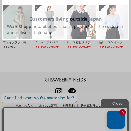
1
2
3
4
フェイクファー衿ダウンコート
ミニケーブルドロストワンピース
レース襟付きペプラムプルオーバー
袖レースＶネックニット
￥39,600
￥8,800
50%OFF
￥8,800
50%OFF
￥9,350
50%OFF
STRAWBERRY-FIELDS
INSTAGRAM
LINE
初めての方へ
よくある質問
利用規約
特定商取引法に基づく表記
プライバシーポリシー
クッキーポリシー
お問い合わせ
会社概要
採用情報
カレンダーコレクション
メルマガ登録
店舗一覧