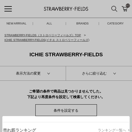
43
検索
カ
STRAWBERRY-FIELDS
NEW ARRIVAL
ALL
BRANDS
CATEGORY
STRAWBERRY-FIELDS（ストロベリーフィールズ）TOP
ICHIE STRAWBERRY-FIELDS(イチエ ストロベリーフィールズ)
ICHIE STRAWBERRY-FIELDS
表示方法の変更
さらに絞り込む
ご希望の条件で商品は見つかりませんでした。
下記より再度条件を設定して検索してください。
条件を設定する
売れ筋ランキング
ランキング一覧へ