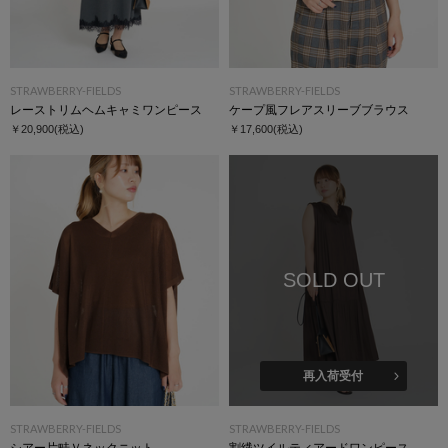
STRAWBERRY-FIELDS
STRAWBERRY-FIELDS
レーストリムヘムキャミワンピース
ケープ風フレアスリーブブラウス
￥20,900
(税込)
￥17,600
(税込)
SOLD OUT
再入荷受付
STRAWBERRY-FIELDS
STRAWBERRY-FIELDS
シアー片畦Ｖネックニット
割繊ツイルティアードワンピース