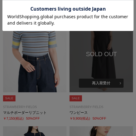
オーガンジーフレアースカート
チェック柄タックフレアスカート
￥17,600
(税込)
￥17,600
(税込)
SOLD OUT
再入荷受付
SALE
SALE
STRAWBERRY-FIELDS
STRAWBERRY-FIELDS
マルチボーダーリブニット
ワンピース
￥7,150
(税込)
50%OFF
￥9,900
(税込)
50%OFF