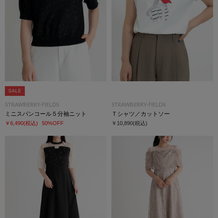
SALE
STRAWBERRY-FIELDS
STRAWBERRY-FIELDS
ミニスパンコール５分袖ニット
Ｔシャツ／カットソー
￥6,490
(税込)
50%OFF
￥10,890
(税込)