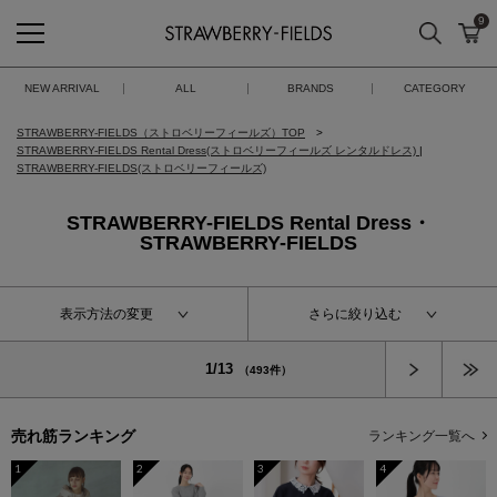
9
検索
カ
STRAWBERRY-FIELDS
NEW ARRIVAL
ALL
BRANDS
CATEGORY
STRAWBERRY-FIELDS（ストロベリーフィールズ）TOP
STRAWBERRY-FIELDS Rental Dress(ストロベリーフィールズ レンタルドレス)
|
STRAWBERRY-FIELDS(ストロベリーフィールズ)
STRAWBERRY-FIELDS Rental Dress・
STRAWBERRY-FIELDS
表示方法の変更
さらに絞り込む
次へ
1/13
（493件）
売れ筋ランキング
ランキング一覧へ
1
2
3
4