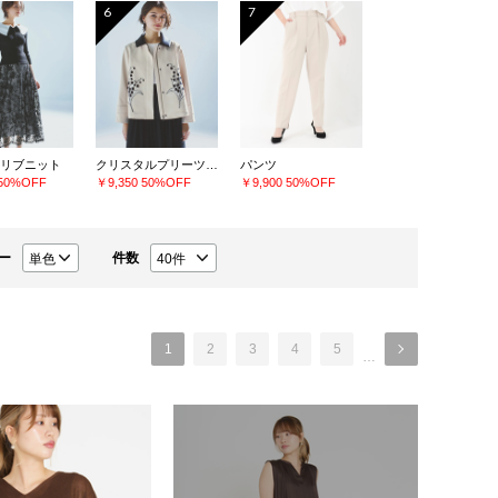
6
7
リブニット
クリスタルプリーツチュールスカート
パンツ
50%OFF
￥9,350
50%OFF
￥9,900
50%OFF
ー
件数
1
2
3
4
5
…