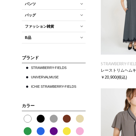
パンツ
バッグ
ファッション雑貨
B品
ブランド
STRAWBERRY-FIEL
STRAWBERRY-FIELDS
レーストリムヘム
￥20,900
(税込)
UNIVERVALMUSE
ICHIE STRAWBERRY-FIELDS
カラー