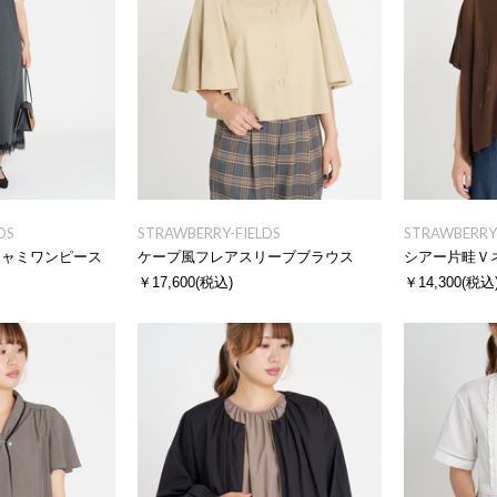
DS
STRAWBERRY-FIELDS
STRAWBERRY-
キャミワンピース
ケープ風フレアスリーブブラウス
シアー片畦Ｖ
￥17,600
(税込)
￥14,300
(税込