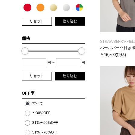
リセット
絞り込む
価格
STRAWBERRY-FIEL
パールパーツ付き
￥16,500
(税込)
円
~
円
リセット
絞り込む
OFF率
すべて
〜30%OFF
31%〜50%OFF
51%〜70%OFF