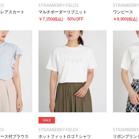
DS
STRAWBERRY-FIELDS
STRAWBERRY-
フレアスカート
マルチボーダーリブニット
ワンピース
￥7,150
(税込)
50%OFF
￥9,900
(税込)
SALE
DS
STRAWBERRY-FIELDS
STRAWBERRY-
レース付ブラウス
ホットフィットロゴＴシャツ
リボンプリン