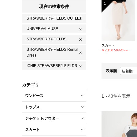
1
現在の検索条件
STRAWBERRY-FIELDS OUTLET
UNIVERVALMUSE
STRAWBERRY-FIELDS
スカート
STRAWBERRY-FIELDS Rental
￥7,150
50%OFF
Dress
ICHIE STRAWBERRY-FIELDS
表示順
カテゴリ
ワンピース
1
～
40
件を表示
トップス
ジャケット/アウター
スカート