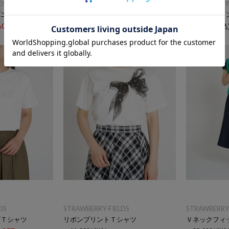
DS
STRAWBERRY-FIELDS
STRAWBERRY-
ブニット
ワンピース
キーネックワ
%OFF
￥9,900
(税込)
50%OFF
￥19,800
(税込
DS
STRAWBERRY-FIELDS
STRAWBERRY-
ゴＴシャツ
リボンプリントＴシャツ