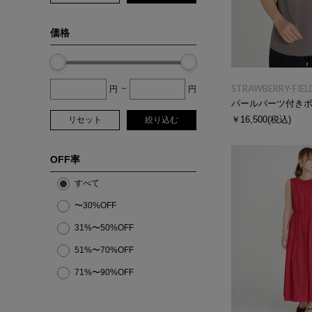
価格
STRAWBERRY-FIEL
円
~
円
パールパーツ付き
￥16,500
(税込)
リセット
絞り込む
OFF率
すべて
〜30%OFF
31%〜50%OFF
51%〜70%OFF
71%〜90%OFF