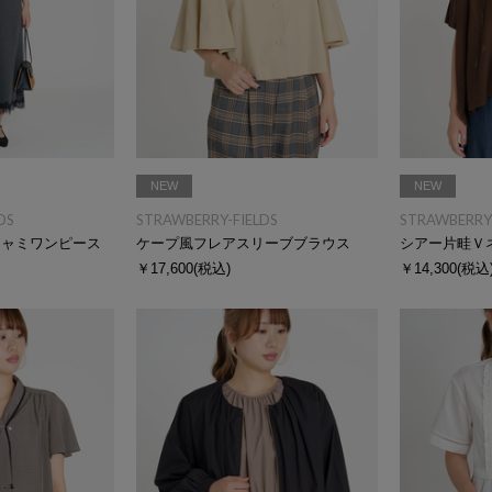
NEW
NEW
DS
STRAWBERRY-FIELDS
STRAWBERRY-
キャミワンピース
ケープ風フレアスリーブブラウス
シアー片畦Ｖ
￥17,600
(税込)
￥14,300
(税込