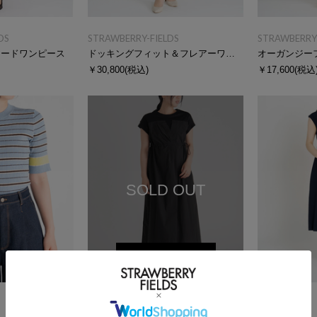
DS
STRAWBERRY-FIELDS
STRAWBERRY-
アードワンピース
ドッキングフィット＆フレアーワンピース
オーガンジー
￥30,800
(税込)
￥17,600
(税込
SOLD OUT
再入荷受付
SALE