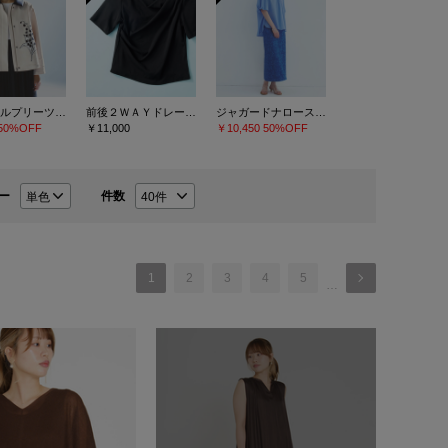
クリスタルプリーツチュールスカート
前後２ＷＡＹドレープネックカットソー
ジャガードナロースカート
50%OFF
￥11,000
￥10,450
50%OFF
ー
件数
1
2
3
4
5
…