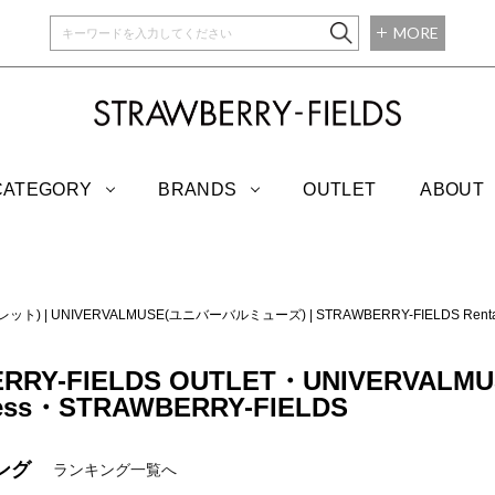
MORE
STRAWBERRY-
CATEGORY
BRANDS
OUTLET
ABOUT
トレット)
|
UNIVERVALMUSE(ユニバーバルミューズ)
|
STRAWBERRY-FIELDS R
RRY-FIELDS OUTLET・UNIVERVALM
ress・STRAWBERRY-FIELDS
ング
ランキング一覧へ