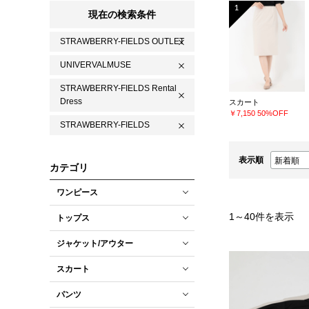
1
現在の検索条件
STRAWBERRY-FIELDS OUTLET
UNIVERVALMUSE
STRAWBERRY-FIELDS Rental
Dress
スカート
￥7,150
50%OFF
STRAWBERRY-FIELDS
表示順
カテゴリ
ワンピース
1
～
40
件を表示
トップス
ジャケット/アウター
スカート
パンツ