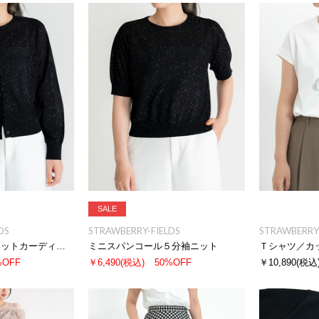
SALE
DS
STRAWBERRY-FIELDS
STRAWBERRY-
ミニスパンコールニットカーディガン
ミニスパンコール５分袖ニット
Ｔシャツ／カ
%OFF
￥6,490
(税込)
50%OFF
￥10,890
(税込