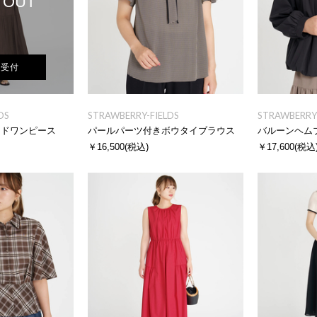
 OUT
荷受付
DS
STRAWBERRY-FIELDS
STRAWBERRY-
ードワンピース
パールパーツ付きボウタイブラウス
バルーンヘム
￥16,500
(税込)
￥17,600
(税込