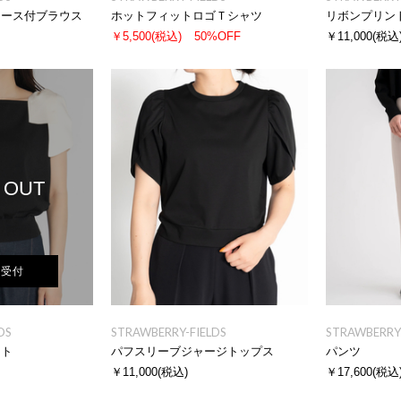
レース付ブラウス
ホットフィットロゴＴシャツ
リボンプリン
￥5,500
(税込)
50%OFF
￥11,000
(税込
 OUT
荷受付
DS
STRAWBERRY-FIELDS
STRAWBERRY-
ット
パフスリーブジャージトップス
パンツ
￥11,000
(税込)
￥17,600
(税込