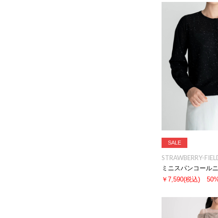
SALE
STRAWBERRY-FIEL
￥7,590
(税込)
50