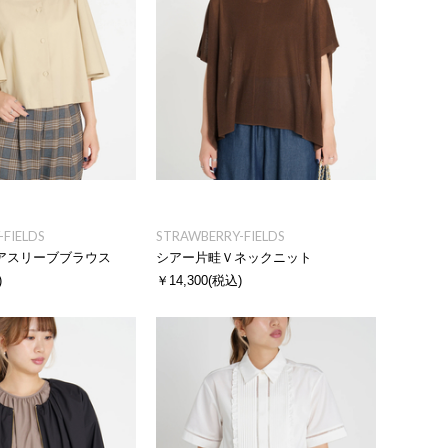
FIELDS
STRAWBERRY-FIELDS
アスリーブブラウス
シアー片畦Ｖネックニット
)
￥14,300
(税込)