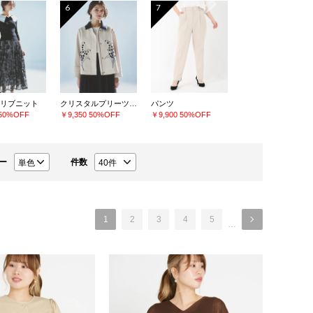
6
7
リブニット
クリスタルプリーツチュールスカート
パンツ
50%OFF
￥9,350
50%OFF
￥9,900
50%OFF
ー
件数
1
2
3
4
5
…