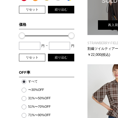
SOLD
リセット
絞り込む
価格
再入
STRAWBERRY-FIEL
円
~
円
割繊ツイルティア
￥22,000
(税込)
リセット
絞り込む
OFF率
すべて
〜30%OFF
31%〜50%OFF
51%〜70%OFF
71%〜90%OFF