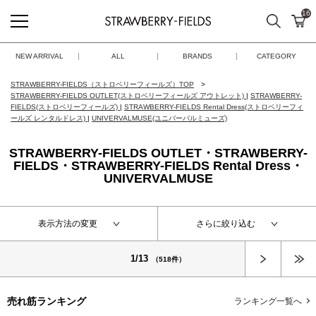
16
検索
カ
STRAWBERRY-FIELDS
NEW ARRIVAL
ALL
BRANDS
CATEGORY
STRAWBERRY-FIELDS（ストロベリーフィールズ）TOP
STRAWBERRY-FIELDS OUTLET(ストロベリーフィールズ アウトレット)
|
STRAWBERRY-
FIELDS(ストロベリーフィールズ)
|
STRAWBERRY-FIELDS Rental Dress(ストロベリーフィ
ールズ レンタルドレス)
|
UNIVERVALMUSE(ユニバーバルミューズ)
STRAWBERRY-FIELDS OUTLET・STRAWBERRY-
FIELDS・STRAWBERRY-FIELDS Rental Dress・
UNIVERVALMUSE
表示方法の変更
さらに絞り込む
次へ
1/13
（518件）
売れ筋ランキング
ランキング一覧へ