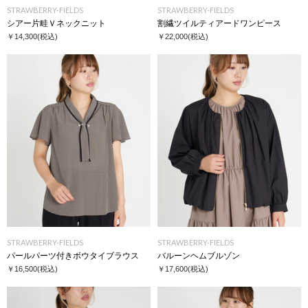
STRAWBERRY-FIELDS
STRAWBERRY-FIELDS
シアー片畦Ｖネックニット
割繊ツイルティアードワンピース
￥14,300
(税込)
￥22,000
(税込)
STRAWBERRY-FIELDS
STRAWBERRY-FIELDS
パールパーツ付きボウタイブラウス
バルーンヘムブルゾン
￥16,500
(税込)
￥17,600
(税込)