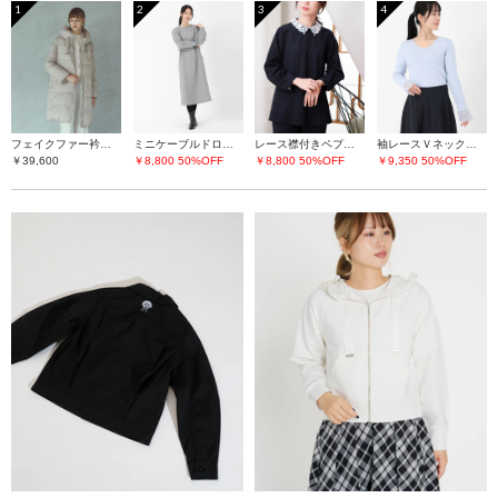
1
2
3
4
フェイクファー衿ダウンコート
ミニケーブルドロストワンピース
レース襟付きペプラムプルオーバー
袖レースＶネックニット
￥39,600
￥8,800
50%OFF
￥8,800
50%OFF
￥9,350
50%OFF