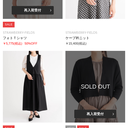
再入荷受付
SALE
STRAWBERRY-FIELDS
STRAWBERRY-FIELDS
フォトＴシャツ
ケープ衿ニット
￥5,775
(税込)
50%OFF
￥15,400
(税込)
SOLD OUT
再入荷受付