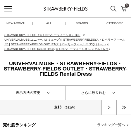
0
検索
カ
STRAWBERRY-FIELDS
NEW ARRIVAL
ALL
BRANDS
CATEGORY
STRAWBERRY-FIELDS（ストロベリーフィールズ）TOP
UNIVERVALMUSE(ユニバーバルミューズ)
|
STRAWBERRY-FIELDS(ストロベリーフィール
ズ)
|
STRAWBERRY-FIELDS OUTLET(ストロベリーフィールズ アウトレット)
|
STRAWBERRY-FIELDS Rental Dress(ストロベリーフィールズ レンタルドレス)
UNIVERVALMUSE・STRAWBERRY-FIELDS・
STRAWBERRY-FIELDS OUTLET・STRAWBERRY-
FIELDS Rental Dress
表示方法の変更
さらに絞り込む
次へ
1/13
（511件）
売れ筋ランキング
ランキング一覧へ