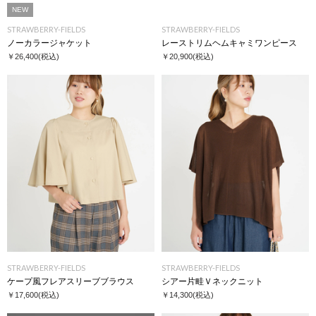
NEW
STRAWBERRY-FIELDS
STRAWBERRY-FIELDS
ノーカラージャケット
レーストリムヘムキャミワンピース
￥26,400
(税込)
￥20,900
(税込)
STRAWBERRY-FIELDS
STRAWBERRY-FIELDS
ケープ風フレアスリーブブラウス
シアー片畦Ｖネックニット
￥17,600
(税込)
￥14,300
(税込)