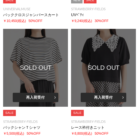
SALE
NEW
SALE
UNIVERVALMUSE
STRAWBERRY-FIELDS
バッククロスジャンパースカート
UVﾍﾞﾃｨ
￥10,450
(税込)
50%OFF
￥9,240
(税込)
30%OFF
SOLD OUT
SOLD OUT
再入荷受付
再入荷受付
SALE
SALE
STRAWBERRY-FIELDS
STRAWBERRY-FIELDS
バックシャンＴシャツ
レース衿付きニット
￥5,500
(税込)
50%OFF
￥8,800
(税込)
50%OFF