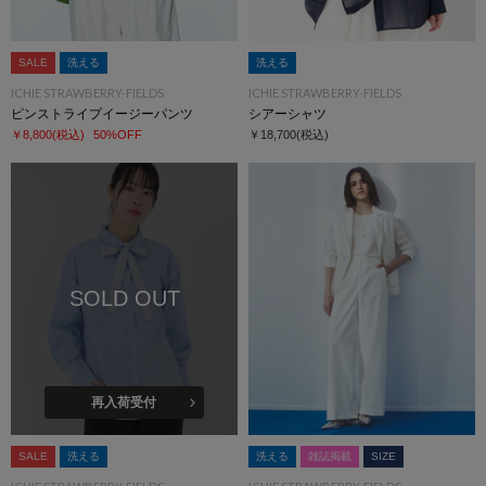
SALE
洗える
洗える
ICHIE STRAWBERRY-FIELDS
ICHIE STRAWBERRY-FIELDS
ピンストライプイージーパンツ
シアーシャツ
￥8,800
(税込)
50%OFF
￥18,700
(税込)
SOLD OUT
再入荷受付
SALE
洗える
洗える
雑誌掲載
SIZE