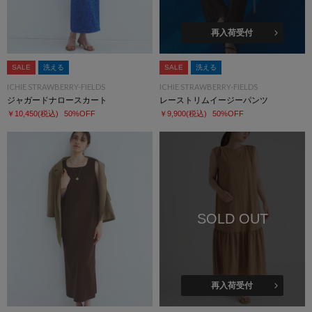
再入荷受付
SALE
洗える
SALE
洗える
ICHIE STRAWBERRY-FIELDS
ICHIE STRAWBERRY-FIELDS
ジャガードナロースカート
レーストリムイージーパンツ
￥10,450
(税込)
50%OFF
￥9,900
(税込)
50%OFF
SOLD OUT
再入荷受付