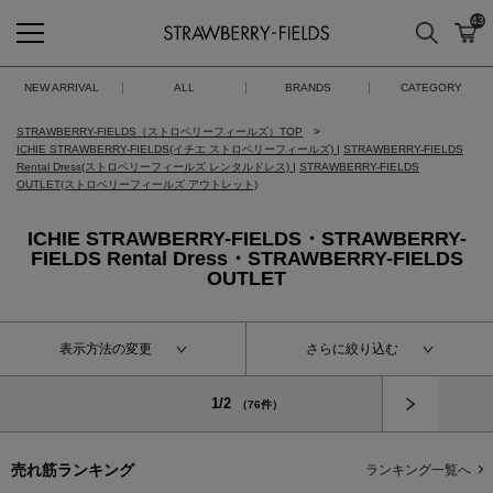
43
検索
カ
STRAWBERRY-FIELDS
NEW ARRIVAL
ALL
BRANDS
CATEGORY
STRAWBERRY-FIELDS（ストロベリーフィールズ）TOP
ICHIE STRAWBERRY-FIELDS(イチエ ストロベリーフィールズ)
|
STRAWBERRY-FIELDS
Rental Dress(ストロベリーフィールズ レンタルドレス)
|
STRAWBERRY-FIELDS
OUTLET(ストロベリーフィールズ アウトレット)
ICHIE STRAWBERRY-FIELDS・STRAWBERRY-
FIELDS Rental Dress・STRAWBERRY-FIELDS
OUTLET
表示方法の変更
さらに絞り込む
次へ
1/2
（76件）
売れ筋ランキング
ランキング一覧へ