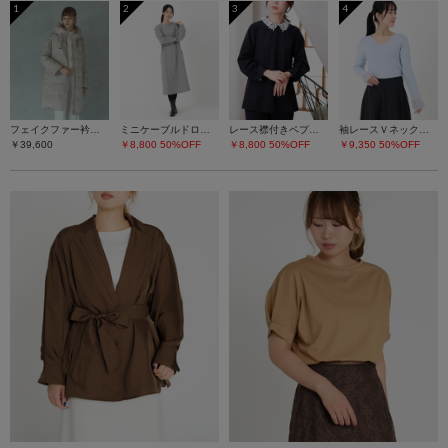
1
2
3
4
フェイクファー衿ダウンコート
ミニケーブルドロストワンピース
レース襟付きペプラムプルオーバー
袖レースＶネックニット
￥39,600
￥8,800
50%OFF
￥8,800
50%OFF
￥9,350
50%OFF