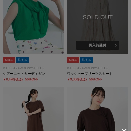
SOLD OUT
再入荷受付
SALE
洗える
SALE
洗える
ICHIE STRAWBERRY-FIELDS
ICHIE STRAWBERRY-FIELDS
シアーニットカーディガン
ワッシャープリーツスカート
￥8,470
(税込)
50%OFF
￥9,350
(税込)
50%OFF