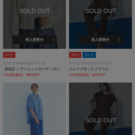
SOLD OUT
SOLD OUT
再入荷受付
再入荷受付
SALE
SALE
洗える
ICHIE STRAWBERRY-FIELDS
ICHIE STRAWBERRY-FIELDS
【B品】シアーニットカーディガン
ドレープネックブラウス
￥8,800
(税込)
48%OFF
￥6,050
(税込)
50%OFF
SOLD OUT