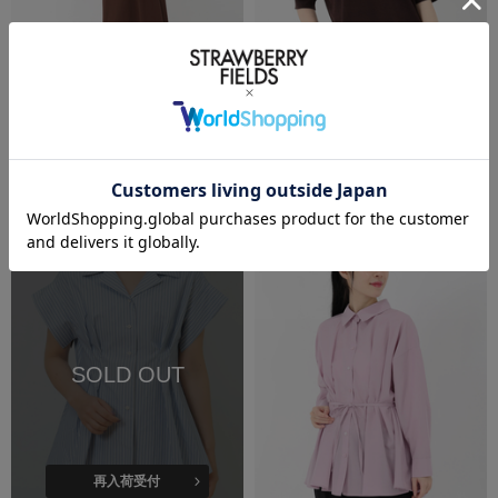
SALE
洗える
SALE
洗える
ICHIE STRAWBERRY-FIELDS
ICHIE STRAWBERRY-FIELDS
バックシャンカットソーワンピース
シンプルニットＴシャツ
￥7,975
(税込)
50%OFF
￥6,490
(税込)
50%OFF
SOLD OUT
再入荷受付