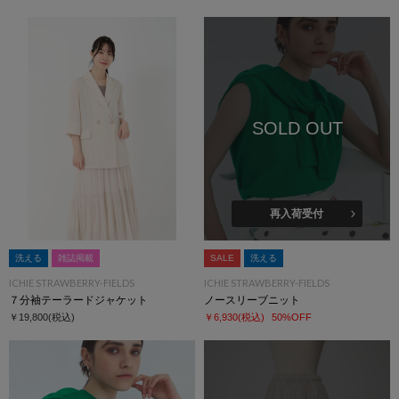
SOLD OUT
再入荷受付
洗える
雑誌掲載
SALE
洗える
ICHIE STRAWBERRY-FIELDS
ICHIE STRAWBERRY-FIELDS
７分袖テーラードジャケット
ノースリーブニット
￥19,800
(税込)
￥6,930
(税込)
50%OFF