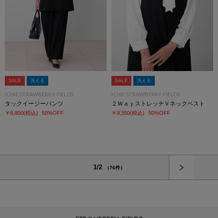
SALE
洗える
SALE
洗える
ICHIE STRAWBERRY-FIELDS
ICHIE STRAWBERRY-FIELDS
タックイージーパンツ
２ＷａｙストレッチＶネックベスト
￥8,800
(税込)
50%OFF
￥9,350
(税込)
50%OFF
次へ
1/2
（76件）