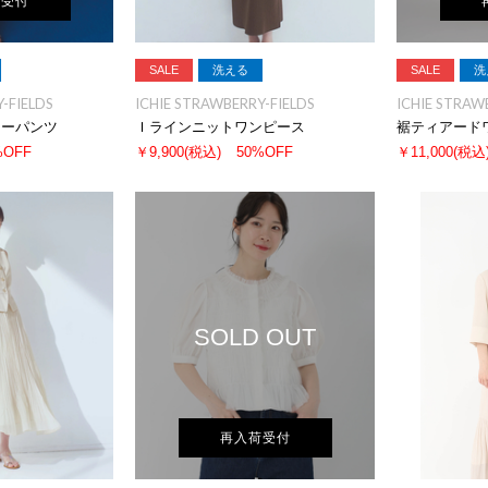
荷受付
SALE
洗える
SALE
洗
-FIELDS
ICHIE STRAWBERRY-FIELDS
ICHIE STRAW
ジーパンツ
Ｉラインニットワンピース
裾ティアード
%OFF
￥9,900
(税込)
50%OFF
￥11,000
(税込
SOLD OUT
再入荷受付