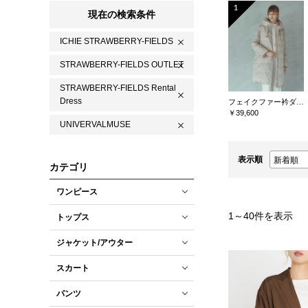
1
現在の検索条件
ICHIE STRAWBERRY-FIELDS
STRAWBERRY-FIELDS OUTLET
STRAWBERRY-FIELDS Rental
Dress
フェイクファー衿ダウンコート
￥39,600
UNIVERVALMUSE
表示順
カテゴリ
ワンピース
1
～
40
件を表示
トップス
ジャケット/アウター
スカート
パンツ