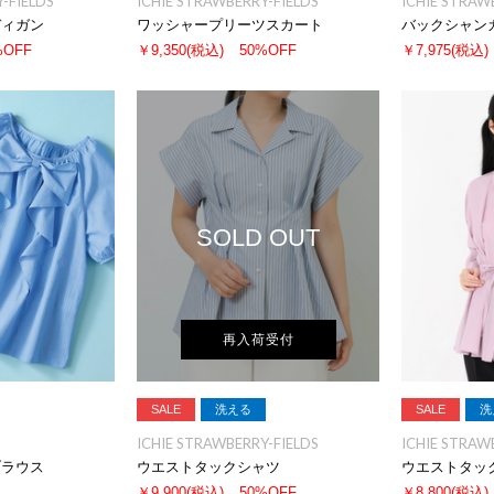
-FIELDS
ICHIE STRAWBERRY-FIELDS
ICHIE STRAW
ディガン
ワッシャープリーツスカート
バックシャン
%OFF
￥9,350
(税込)
50%OFF
￥7,975
(税込)
SOLD OUT
再入荷受付
SALE
洗える
SALE
洗
ICHIE STRAWBERRY-FIELDS
ICHIE STRAW
ブラウス
ウエストタックシャツ
ウエストタッ
￥9,900
(税込)
50%OFF
￥8,800
(税込)