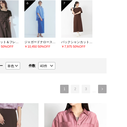
6
7
刺繍フィット＆フレアーワンピース
ジャガードナロースカート
バックシャンカットソーワンピース
0
50%OFF
￥10,450
50%OFF
￥7,975
50%OFF
ー
件数
1
2
3
…