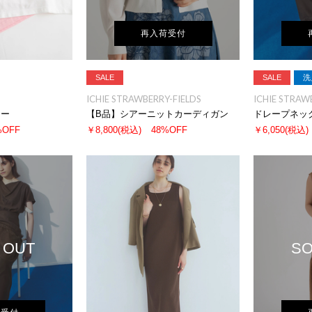
再入荷受付
SALE
SALE
洗
ICHIE STRAWBERRY-FIELDS
ICHIE STRAW
ソー
【B品】シアーニットカーディガン
ドレープネッ
%OFF
￥8,800
(税込)
48%OFF
￥6,050
(税込)
 OUT
SO