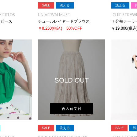
SALE
洗える
洗える
-FIELDS
UNIVERVALMUSE
ICHIE STRAW
ンピース
チュールレイヤードブラウス
７分袖テーラ
￥8,250
(税込)
50%OFF
￥19,800
(税込
SOLD OUT
再入荷受付
SALE
洗える
SALE
洗