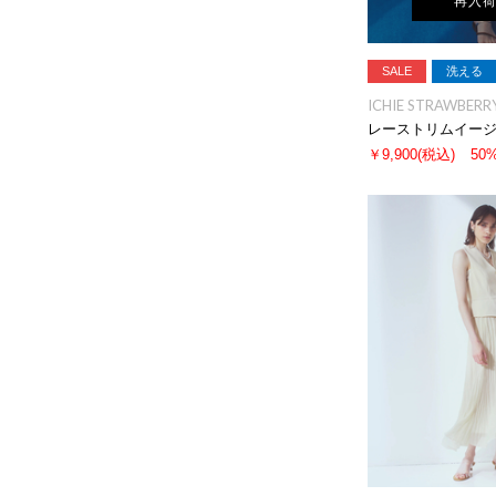
再入
SALE
洗える
ICHIE STRAWBERRY
レーストリムイー
￥9,900
(税込)
50