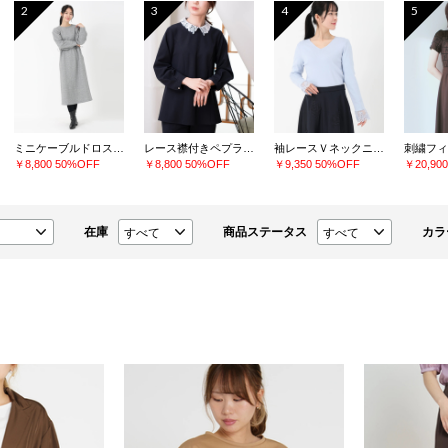
2
3
4
5
ミニケーブルドロストワンピース
レース襟付きペプラムプルオーバー
袖レースＶネックニット
￥8,800
50%OFF
￥8,800
50%OFF
￥9,350
50%OFF
￥20,90
在庫
商品ステータス
カラ