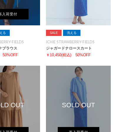
再入荷受付
える
SALE
洗える
BERRY-FIELDS
ICHIE STRAWBERRY-FIELDS
クブラウス
ジャガードナロースカート
50%OFF
￥10,450
(税込)
50%OFF
LD OUT
SOLD OUT