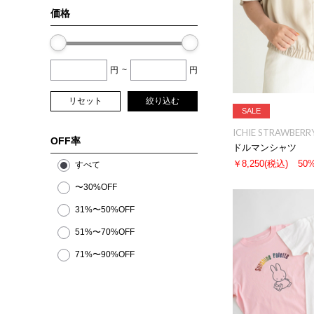
価格
円
~
円
リセット
絞り込む
SALE
ICHIE STRAWBERRY
OFF率
ドルマンシャツ
￥8,250
(税込)
50
すべて
〜30%OFF
31%〜50%OFF
51%〜70%OFF
71%〜90%OFF