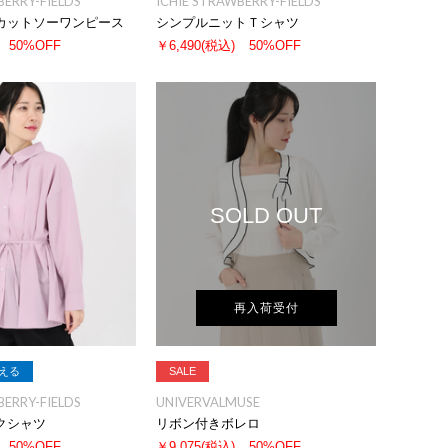
BERRY-FIELDS
ICHIE STRAWBERRY-FIELDS
カットソーワンピース
シンプルニットＴシャツ
50%OFF
￥6,490
(税込)
50%OFF
SOLD OUT
再入荷受付
える
SALE
BERRY-FIELDS
UNIVERVALMUSE
クシャツ
リボン付きボレロ
50%OFF
￥9,075
(税込)
50%OFF