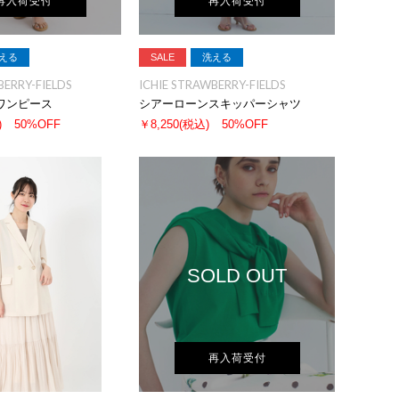
再入荷受付
再入荷受付
える
SALE
洗える
BERRY-FIELDS
ICHIE STRAWBERRY-FIELDS
ワンピース
シアーローンスキッパーシャツ
)
50%OFF
￥8,250
(税込)
50%OFF
SOLD OUT
再入荷受付