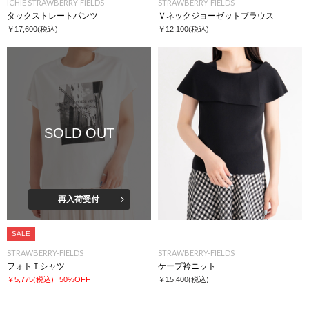
ICHIE STRAWBERRY-FIELDS
STRAWBERRY-FIELDS
タックストレートパンツ
Ｖネックジョーゼットブラウス
￥17,600
(税込)
￥12,100
(税込)
SOLD OUT
再入荷受付
SALE
STRAWBERRY-FIELDS
STRAWBERRY-FIELDS
フォトＴシャツ
ケープ衿ニット
￥5,775
(税込)
50%OFF
￥15,400
(税込)