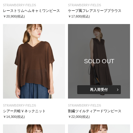
STRAWBERRY-FIELDS
STRAWBERRY-FIELDS
レーストリムヘムキャミワンピース
ケープ風フレアスリーブブラウス
￥20,900
(税込)
￥17,600
(税込)
SOLD OUT
再入荷受付
STRAWBERRY-FIELDS
STRAWBERRY-FIELDS
シアー片畦Ｖネックニット
割繊ツイルティアードワンピース
￥14,300
(税込)
￥22,000
(税込)