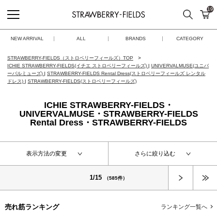
19
検索
カ
STRAWBERRY-FIELDS
NEW ARRIVAL
ALL
BRANDS
CATEGORY
STRAWBERRY-FIELDS（ストロベリーフィールズ）TOP
ICHIE STRAWBERRY-FIELDS(イチエ ストロベリーフィールズ)
|
UNIVERVALMUSE(ユニバ
ーバルミューズ)
|
STRAWBERRY-FIELDS Rental Dress(ストロベリーフィールズ レンタル
ドレス)
|
STRAWBERRY-FIELDS(ストロベリーフィールズ)
ICHIE STRAWBERRY-FIELDS・
UNIVERVALMUSE・STRAWBERRY-FIELDS
Rental Dress・STRAWBERRY-FIELDS
表示方法の変更
さらに絞り込む
次へ
1/15
（585件）
売れ筋ランキング
ランキング一覧へ