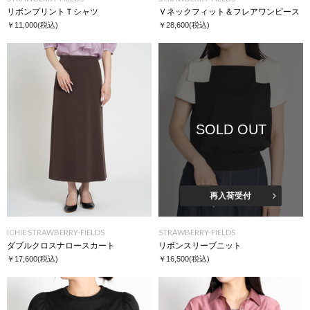
リボンプリントＴシャツ
Ｖネックフィット＆フレアワンピース
￥11,000
(税込)
￥28,600
(税込)
SOLD OUT
再入荷受付
ICHIE STRAWBERRY-FIELDS
STRAWBERRY-FIELDS
ダブルクロスナロースカート
リボンスリーブニット
￥17,600
(税込)
￥16,500
(税込)