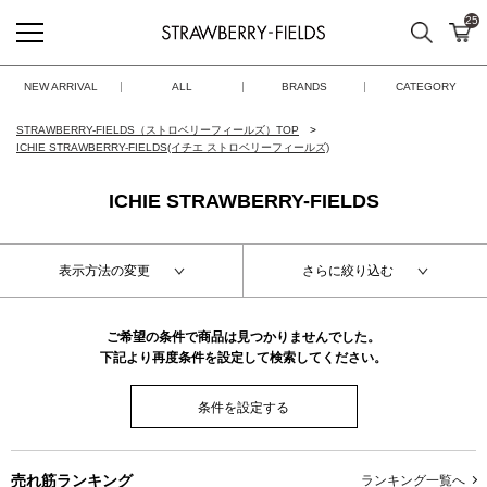
25
検索
カ
STRAWBERRY-FIELDS
NEW ARRIVAL
ALL
BRANDS
CATEGORY
STRAWBERRY-FIELDS（ストロベリーフィールズ）TOP
ICHIE STRAWBERRY-FIELDS(イチエ ストロベリーフィールズ)
ICHIE STRAWBERRY-FIELDS
表示方法の変更
さらに絞り込む
ご希望の条件で商品は見つかりませんでした。
下記より再度条件を設定して検索してください。
条件を設定する
売れ筋ランキング
ランキング一覧へ