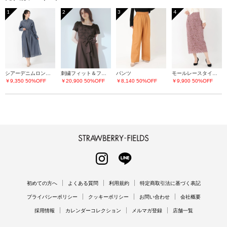
1
2
3
4
シアーデニムロングシャツ
刺繍フィット＆フレアーワンピース
パンツ
モールレースタイトスカート
￥9,350
50%OFF
￥20,900
50%OFF
￥8,140
50%OFF
￥9,900
50%OFF
STRAWBERRY-FIELDS
INSTAGRAM
LINE
初めての方へ
よくある質問
利用規約
特定商取引法に基づく表記
プライバシーポリシー
クッキーポリシー
お問い合わせ
会社概要
採用情報
カレンダーコレクション
メルマガ登録
店舗一覧