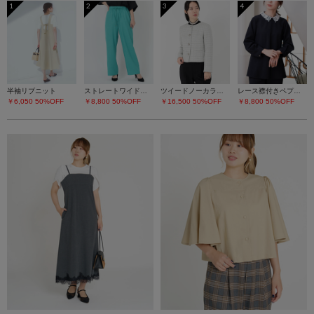
1
2
3
4
半袖リブニット
ストレートワイドパンツ
ツイードノーカラージャケット
レース襟付きペプラムプルオーバー
￥6,050
50%OFF
￥8,800
50%OFF
￥16,500
50%OFF
￥8,800
50%OFF