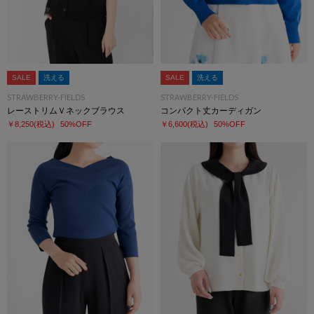
SALE
洗える
SALE
洗える
STRAWBERRY-FIELDS
STRAWBERRY-FIELDS
レーストリムＶネックブラウス
コンパクト丈カーディガン
￥8,250
(税込)
50%OFF
￥6,600
(税込)
50%OFF