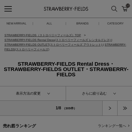
10
検索
カ
STRAWBERRY-FIELDS
NEW ARRIVAL
ALL
BRANDS
CATEGORY
STRAWBERRY-FIELDS（ストロベリーフィールズ）TOP
STRAWBERRY-FIELDS Rental Dress(ストロベリーフィールズ レンタルドレス)
|
STRAWBERRY-FIELDS OUTLET(ストロベリーフィールズ アウトレット)
|
STRAWBERRY-
FIELDS(ストロベリーフィールズ)
STRAWBERRY-FIELDS Rental Dress・
STRAWBERRY-FIELDS OUTLET・STRAWBERRY-
FIELDS
表示方法の変更
さらに絞り込む
次へ
1/8
（309件）
売れ筋ランキング
ランキング一覧へ