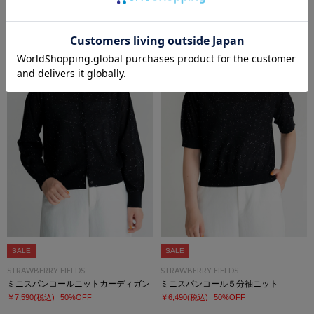
STRAWBERRY-FIELDS
STRAWBERRY-FIELDS
パンツ
スクエアドットプリーツブラウス
￥17,600
(税込)
￥14,300
(税込)
SALE
SALE
STRAWBERRY-FIELDS
STRAWBERRY-FIELDS
ミニスパンコールニットカーディガン
ミニスパンコール５分袖ニット
￥7,590
(税込)
50%OFF
￥6,490
(税込)
50%OFF