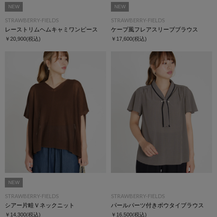
NEW
NEW
STRAWBERRY-FIELDS
STRAWBERRY-FIELDS
レーストリムヘムキャミワンピース
ケープ風フレアスリーブブラウス
￥20,900
(税込)
￥17,600
(税込)
NEW
STRAWBERRY-FIELDS
STRAWBERRY-FIELDS
シアー片畦Ｖネックニット
パールパーツ付きボウタイブラウス
￥14,300
(税込)
￥16,500
(税込)