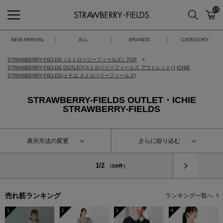
15
検索
カ
STRAWBERRY-FIELDS
NEW ARRIVAL
ALL
BRANDS
CATEGORY
STRAWBERRY-FIELDS（ストロベリーフィールズ）TOP
STRAWBERRY-FIELDS OUTLET(ストロベリーフィールズ アウトレット)
|
ICHIE
STRAWBERRY-FIELDS(イチエ ストロベリーフィールズ)
STRAWBERRY-FIELDS OUTLET・ICHIE
STRAWBERRY-FIELDS
表示方法の変更
さらに絞り込む
次へ
1/2
（59件）
売れ筋ランキング
ランキング一覧へ
1
2
3
4