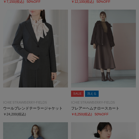
￥7,150
(税込)
50%OFF
￥12,100
(税込)
50%OFF
SALE
洗える
ICHIE STRAWBERRY-FIELDS
ICHIE STRAWBERRY-FIELDS
ウールブレンドテーラージャケット
フレアーヘムナロースカート
￥24,200
(税込)
￥8,250
(税込)
50%OFF