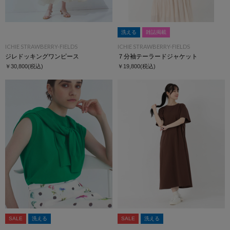
洗える
雑誌掲載
ICHIE STRAWBERRY-FIELDS
ICHIE STRAWBERRY-FIELDS
ジレドッキングワンピース
７分袖テーラードジャケット
￥30,800
(税込)
￥19,800
(税込)
SALE
洗える
SALE
洗える