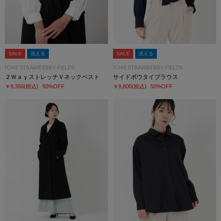
SALE
洗える
SALE
洗える
ICHIE STRAWBERRY-FIELDS
ICHIE STRAWBERRY-FIELDS
２ＷａｙストレッチＶネックベスト
サイドボウタイブラウス
￥9,350
(税込)
50%OFF
￥8,800
(税込)
50%OFF