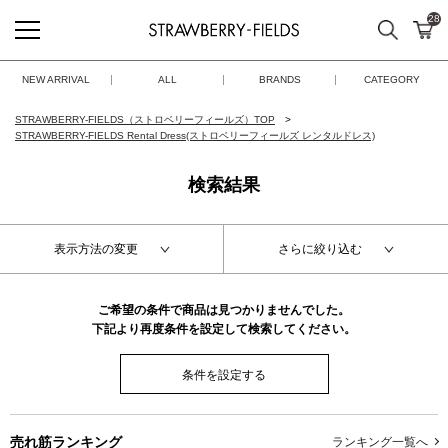
28
検索
カ
STRAWBERRY-FIELDS
NEW ARRIVAL
ALL
BRANDS
CATEGORY
STRAWBERRY-FIELDS（ストロベリーフィールズ）TOP
STRAWBERRY-FIELDS Rental Dress(ストロベリーフィールズ レンタルドレス)
検索結果
表示方法の変更
さらに絞り込む
ご希望の条件で商品は見つかりませんでした。
下記より再度条件を設定して検索してください。
条件を設定する
売れ筋ランキング
ランキング一覧へ