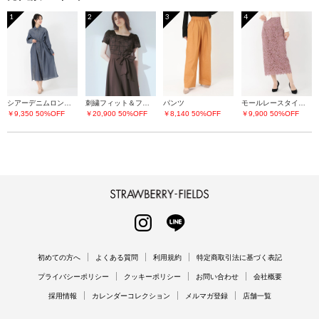
1
2
3
4
シアーデニムロングシャツ
刺繍フィット＆フレアーワンピース
パンツ
モールレースタイトスカート
￥9,350
50%OFF
￥20,900
50%OFF
￥8,140
50%OFF
￥9,900
50%OFF
STRAWBERRY-FIELDS
INSTAGRAM
LINE
初めての方へ
よくある質問
利用規約
特定商取引法に基づく表記
プライバシーポリシー
クッキーポリシー
お問い合わせ
会社概要
採用情報
カレンダーコレクション
メルマガ登録
店舗一覧