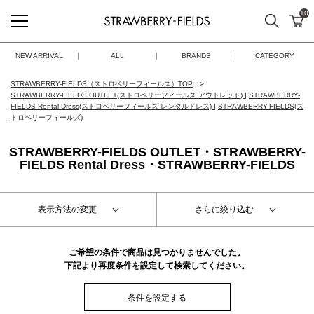
10
検索
カ
STRAWBERRY-FIELDS
NEW ARRIVAL
ALL
BRANDS
CATEGORY
STRAWBERRY-FIELDS（ストロベリーフィールズ）TOP
STRAWBERRY-FIELDS OUTLET(ストロベリーフィールズ アウトレット)
|
STRAWBERRY-
FIELDS Rental Dress(ストロベリーフィールズ レンタルドレス)
|
STRAWBERRY-FIELDS(ス
トロベリーフィールズ)
STRAWBERRY-FIELDS OUTLET・STRAWBERRY-
FIELDS Rental Dress・STRAWBERRY-FIELDS
表示方法の変更
さらに絞り込む
ご希望の条件で商品は見つかりませんでした。
下記より再度条件を設定して検索してください。
条件を設定する