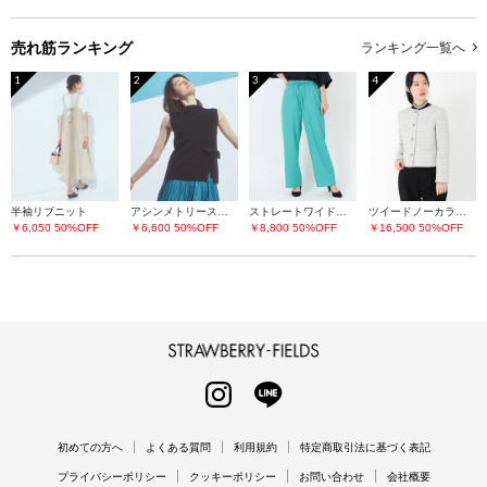
売れ筋ランキング
ランキング一覧へ
1
2
3
4
半袖リブニット
アシンメトリースリットニット
ストレートワイドパンツ
ツイードノーカラージャケット
￥6,050
50%OFF
￥6,600
50%OFF
￥8,800
50%OFF
￥16,500
50%OFF
STRAWBERRY-FIELDS
INSTAGRAM
LINE
初めての方へ
よくある質問
利用規約
特定商取引法に基づく表記
プライバシーポリシー
クッキーポリシー
お問い合わせ
会社概要