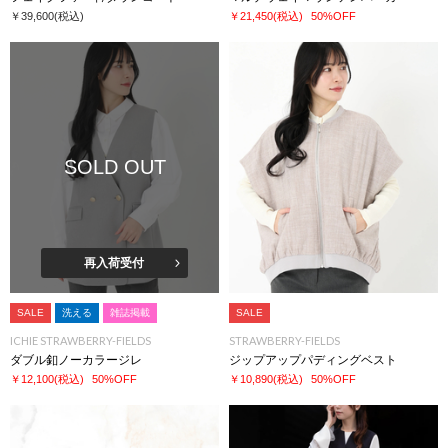
￥39,600
(税込)
￥21,450
(税込)
50%OFF
SOLD OUT
再入荷受付
SALE
洗える
雑誌掲載
SALE
ICHIE STRAWBERRY-FIELDS
STRAWBERRY-FIELDS
ダブル釦ノーカラージレ
ジップアップパディングベスト
￥12,100
(税込)
50%OFF
￥10,890
(税込)
50%OFF