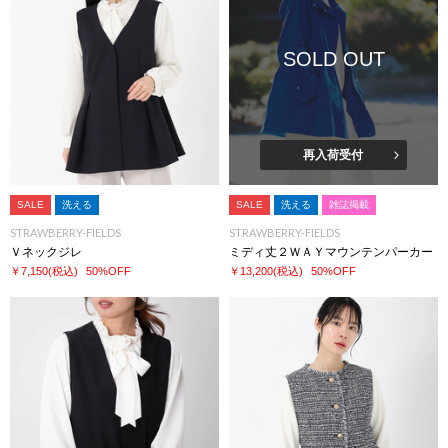
SOLD OUT
再入荷受付
SALE
洗える
SALE
洗える
雑誌掲載
STRAWBERRY-FIELDS
STRAWBERRY-FIELDS
Ｖネックジレ
ミディ丈２ＷＡＹマウンテンパーカー
￥7,150
(税込)
50%OFF
￥13,200
(税込)
50%OFF