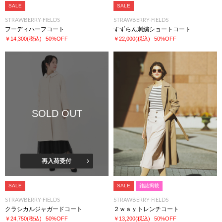
SALE
SALE
STRAWBERRY-FIELDS
STRAWBERRY-FIELDS
フーディハーフコート
すずらん刺繍ショートコート
￥14,300
(税込)
50%OFF
￥22,000
(税込)
50%OFF
SOLD OUT
再入荷受付
SALE
SALE
雑誌掲載
STRAWBERRY-FIELDS
STRAWBERRY-FIELDS
クラシカルジャガードコート
２ｗａｙトレンチコート
￥24,750
(税込)
50%OFF
￥13,200
(税込)
50%OFF