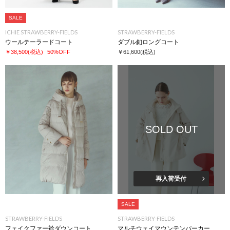
SALE
ICHIE STRAWBERRY-FIELDS
STRAWBERRY-FIELDS
ウールテーラードコート
ダブル釦ロングコート
￥38,500
(税込)
50%OFF
￥61,600
(税込)
SOLD OUT
再入荷受付
SALE
STRAWBERRY-FIELDS
STRAWBERRY-FIELDS
フェイクファー衿ダウンコート
マルチウェイマウンテンパーカー