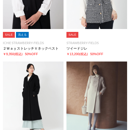
SALE
洗える
SALE
ICHIE STRAWBERRY-FIELDS
STRAWBERRY-FIELDS
２ＷａｙストレッチＶネックベスト
ツイードジレ
￥9,350
(税込)
50%OFF
￥13,200
(税込)
50%OFF