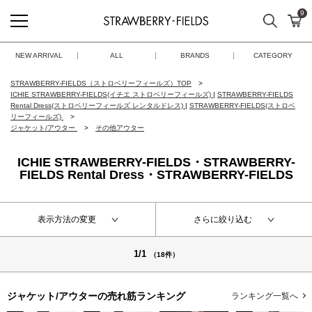
9
検索
カ
STRAWBERRY-FIELDS
NEW ARRIVAL
ALL
BRANDS
CATEGORY
STRAWBERRY-FIELDS（ストロベリーフィールズ）TOP
ICHIE STRAWBERRY-FIELDS(イチエ ストロベリーフィールズ)
|
STRAWBERRY-FIELDS
Rental Dress(ストロベリーフィールズ レンタルドレス)
|
STRAWBERRY-FIELDS(ストロベ
リーフィールズ)
ジャケット/アウター
その他アウター
ICHIE STRAWBERRY-FIELDS・STRAWBERRY-
FIELDS Rental Dress・STRAWBERRY-FIELDS
表示方法の変更
さらに絞り込む
1/1
（18件）
ジャケット/アウターの
売れ筋ランキング
ランキング一覧へ