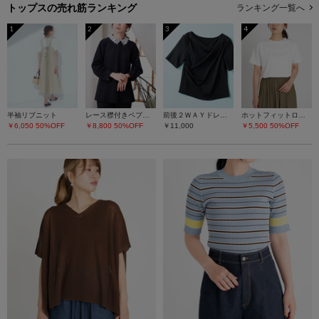
トップスの
売れ筋ランキング
ランキング一覧へ
1
2
3
4
半袖リブニット
レース襟付きペプラムプルオーバー
前後２ＷＡＹドレープネックカットソー
ホットフィットロゴＴシャツ
￥6,050
50%OFF
￥8,800
50%OFF
￥11,000
￥5,500
50%OFF