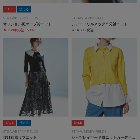
SALE
洗える
STRAWBERRY-FIELDS
STRAWBERRY-FIELDS
オフショル風ケープ衿ニット
シアーフリルネック５分袖ニット
￥8,580
(税込)
50%OFF
￥14,300
(税込)
SALE
洗える
SALE
STRAWBERRY-FIELDS
STRAWBERRY-FIELDS
抜け衿風リブニット
シャツレイヤード風ニットカーディガン