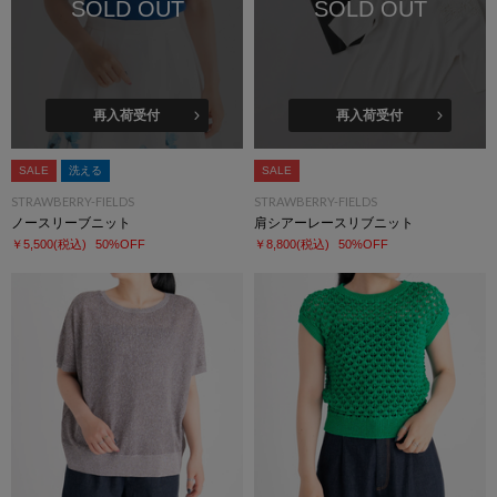
SOLD OUT
SOLD OUT
再入荷受付
再入荷受付
SALE
洗える
SALE
STRAWBERRY-FIELDS
STRAWBERRY-FIELDS
ノースリーブニット
肩シアーレースリブニット
￥5,500
(税込)
50%OFF
￥8,800
(税込)
50%OFF