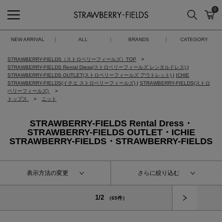
0
検索
カ
STRAWBERRY-FIELDS
NEW ARRIVAL
ALL
BRANDS
CATEGORY
STRAWBERRY-FIELDS（ストロベリーフィールズ）TOP
STRAWBERRY-FIELDS Rental Dress(ストロベリーフィールズ レンタルドレス)
|
STRAWBERRY-FIELDS OUTLET(ストロベリーフィールズ アウトレット)
|
ICHIE
STRAWBERRY-FIELDS(イチエ ストロベリーフィールズ)
|
STRAWBERRY-FIELDS(ストロ
ベリーフィールズ)
トップス
ニット
STRAWBERRY-FIELDS Rental Dress・
STRAWBERRY-FIELDS OUTLET・ICHIE
STRAWBERRY-FIELDS・STRAWBERRY-FIELDS
表示方法の変更
さらに絞り込む
次へ
1/2
（65件）