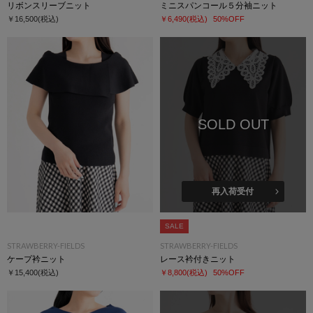
リボンスリーブニット
ミニスパンコール５分袖ニット
￥16,500
(税込)
￥6,490
(税込)
50%OFF
SOLD OUT
再入荷受付
SALE
STRAWBERRY-FIELDS
STRAWBERRY-FIELDS
ケープ衿ニット
レース衿付きニット
￥15,400
(税込)
￥8,800
(税込)
50%OFF