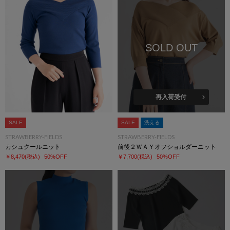
SOLD OUT
再入荷受付
SALE
SALE
洗える
STRAWBERRY-FIELDS
STRAWBERRY-FIELDS
カシュクールニット
前後２ＷＡＹオフショルダーニット
￥8,470
(税込)
50%OFF
￥7,700
(税込)
50%OFF