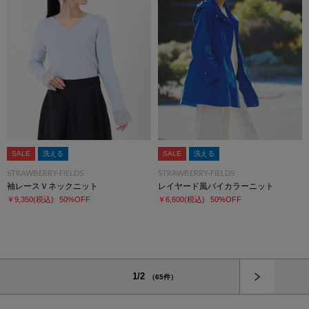
SALE
洗える
SALE
洗える
STRAWBERRY-FIELDS
STRAWBERRY-FIELDS
袖レースＶネックニット
レイヤード風バイカラーニット
￥9,350
(税込)
50%OFF
￥6,600
(税込)
50%OFF
次へ
1/2
（65件）