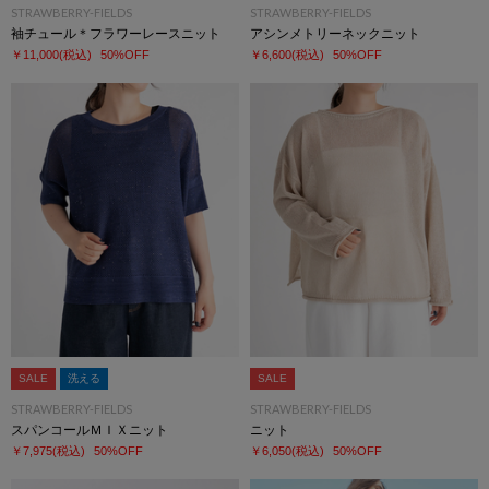
STRAWBERRY-FIELDS
STRAWBERRY-FIELDS
袖チュール＊フラワーレースニット
アシンメトリーネックニット
￥11,000
(税込)
50%OFF
￥6,600
(税込)
50%OFF
SALE
洗える
SALE
STRAWBERRY-FIELDS
STRAWBERRY-FIELDS
スパンコールＭＩＸニット
ニット
￥7,975
(税込)
50%OFF
￥6,050
(税込)
50%OFF