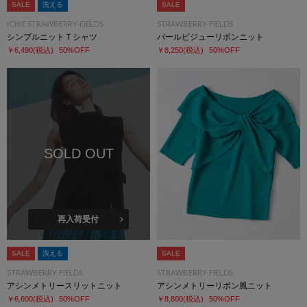
SALE
洗える
SALE
ICHIE STRAWBERRY-FIELDS
STRAWBERRY-FIELDS
シンプルニットＴシャツ
パールビジューリボンニット
￥6,490
(税込)
50%OFF
￥8,250
(税込)
50%OFF
SOLD OUT
再入荷受付
SALE
洗える
SALE
STRAWBERRY-FIELDS
STRAWBERRY-FIELDS
アシンメトリースリットニット
アシンメトリーリボン風ニット
￥6,600
(税込)
50%OFF
￥8,800
(税込)
50%OFF