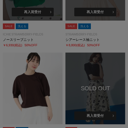
再入荷受付
再入荷受付
SALE
洗える
SALE
洗える
ICHIE STRAWBERRY-FIELDS
STRAWBERRY-FIELDS
ノースリーブニット
シアーレース袖ニット
￥6,930
(税込)
50%OFF
￥8,800
(税込)
50%OFF
SOLD OUT
再入荷受付