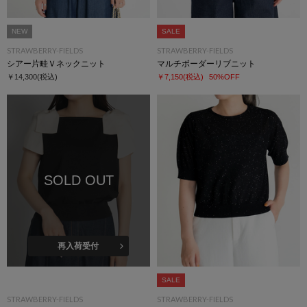
NEW
SALE
STRAWBERRY-FIELDS
STRAWBERRY-FIELDS
シアー片畦Ｖネックニット
マルチボーダーリブニット
￥14,300
(税込)
￥7,150
(税込)
50%OFF
SOLD OUT
再入荷受付
SALE
STRAWBERRY-FIELDS
STRAWBERRY-FIELDS