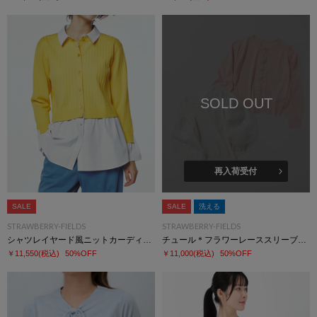
SOLD OUT
再入荷受付
SALE
SALE
洗える
STRAWBERRY-FIELDS
STRAWBERRY-FIELDS
シャツレイヤード風ニットカーディガン
チュール＊フラワーレーススリーブニット
￥11,550
(税込)
50%OFF
￥11,000
(税込)
50%OFF