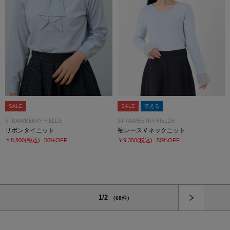
SALE
SALE
洗える
STRAWBERRY-FIELDS
STRAWBERRY-FIELDS
リボンタイニット
袖レースＶネックニット
￥8,800
(税込)
50%OFF
￥9,350
(税込)
50%OFF
次へ
1/2
（68件）