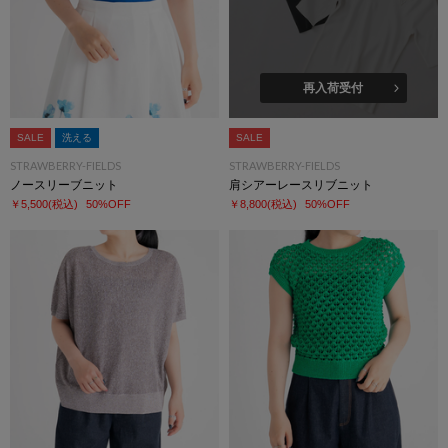
再入荷受付
SALE
洗える
SALE
STRAWBERRY-FIELDS
STRAWBERRY-FIELDS
ノースリーブニット
肩シアーレースリブニット
￥5,500
(税込)
50%OFF
￥8,800
(税込)
50%OFF