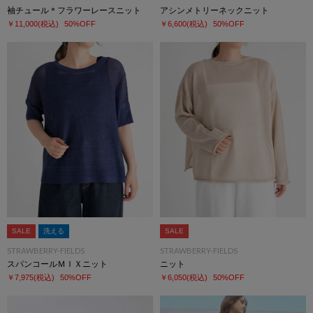
袖チュール＊フラワーレースニット
アシンメトリーネックニット
￥11,000
(税込)
50%OFF
￥6,600
(税込)
50%OFF
SALE
洗える
SALE
STRAWBERRY-FIELDS
STRAWBERRY-FIELDS
スパンコールＭＩＸニット
ニット
￥7,975
(税込)
50%OFF
￥6,050
(税込)
50%OFF