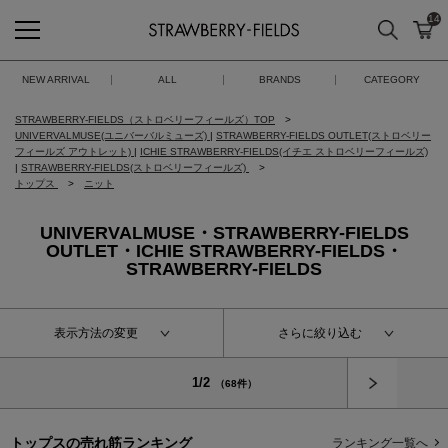
14
検索
カ
STRAWBERRY-FIELDS
NEW ARRIVAL
ALL
BRANDS
CATEGORY
STRAWBERRY-FIELDS（ストロベリーフィールズ）TOP
UNIVERVALMUSE(ユニバーバルミューズ)
|
STRAWBERRY-FIELDS OUTLET(ストロベリー
フィールズ アウトレット)
|
ICHIE STRAWBERRY-FIELDS(イチエ ストロベリーフィールズ)
|
STRAWBERRY-FIELDS(ストロベリーフィールズ)
トップス
ニット
UNIVERVALMUSE・STRAWBERRY-FIELDS
OUTLET・ICHIE STRAWBERRY-FIELDS・
STRAWBERRY-FIELDS
表示方法の変更
さらに絞り込む
次へ
1/2
（68件）
トップスの
売れ筋ランキング
ランキング一覧へ