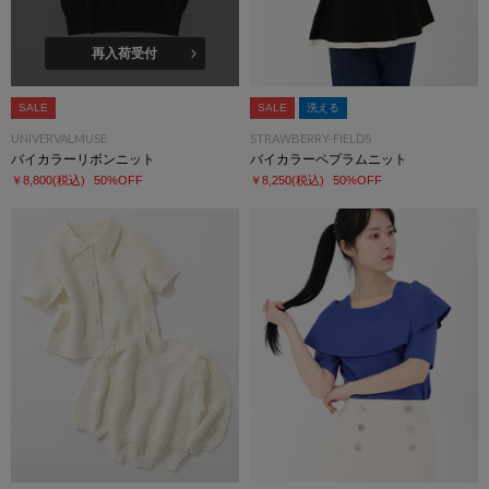
再入荷受付
SALE
SALE
洗える
UNIVERVALMUSE
STRAWBERRY-FIELDS
バイカラーリボンニット
バイカラーペプラムニット
￥8,800
(税込)
50%OFF
￥8,250
(税込)
50%OFF