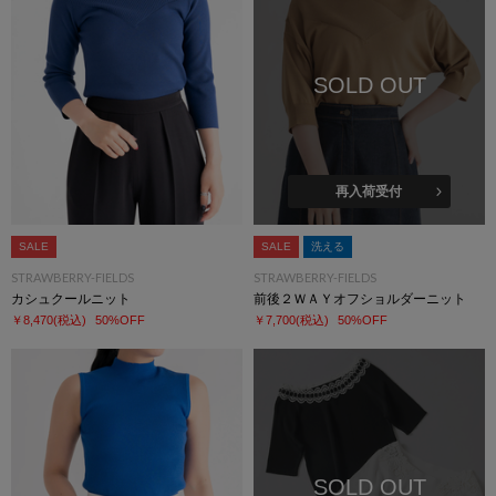
SOLD OUT
再入荷受付
SALE
SALE
洗える
STRAWBERRY-FIELDS
STRAWBERRY-FIELDS
カシュクールニット
前後２ＷＡＹオフショルダーニット
￥8,470
(税込)
50%OFF
￥7,700
(税込)
50%OFF
SOLD OUT