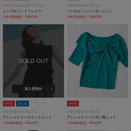
ICHIE STRAWBERRY-FIELDS
STRAWBERRY-FIELDS
シンプルニットＴシャツ
パールビジューリボンニット
￥6,490
(税込)
50%OFF
￥8,250
(税込)
50%OFF
SOLD OUT
再入荷受付
SALE
洗える
SALE
STRAWBERRY-FIELDS
STRAWBERRY-FIELDS
アシンメトリースリットニット
アシンメトリーリボン風ニット
￥6,600
(税込)
50%OFF
￥8,800
(税込)
50%OFF