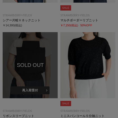
SALE
STRAWBERRY-FIELDS
STRAWBERRY-FIELDS
シアー片畦Ｖネックニット
マルチボーダーリブニット
￥14,300
(税込)
￥7,150
(税込)
50%OFF
SOLD OUT
再入荷受付
SALE
STRAWBERRY-FIELDS
STRAWBERRY-FIELDS
リボンスリーブニット
ミニスパンコール５分袖ニット