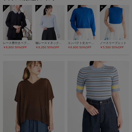
1
2
3
4
レース襟付きペプラムプルオーバー
袖レースＶネックニット
コンパクト丈カーディガン
ノースリーブニット
￥8,800
50%OFF
￥9,350
50%OFF
￥6,600
50%OFF
￥5,500
50%OFF