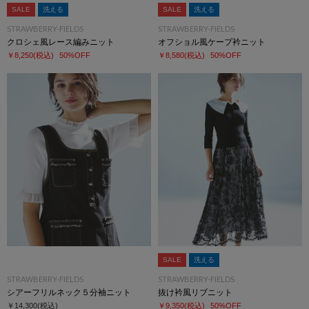
SALE
洗える
SALE
洗える
STRAWBERRY-FIELDS
STRAWBERRY-FIELDS
クロシェ風レース編みニット
オフショル風ケープ衿ニット
￥8,250
(税込)
50%OFF
￥8,580
(税込)
50%OFF
SALE
洗える
STRAWBERRY-FIELDS
STRAWBERRY-FIELDS
シアーフリルネック５分袖ニット
抜け衿風リブニット
￥14,300
(税込)
￥9,350
(税込)
50%OFF