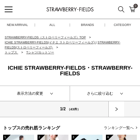
0
検索
カ
STRAWBERRY-FIELDS
NEW ARRIVAL
ALL
BRANDS
CATEGORY
STRAWBERRY-FIELDS（ストロベリーフィールズ）TOP
ICHIE STRAWBERRY-FIELDS(イチエ ストロベリーフィールズ)
|
STRAWBERRY-
FIELDS(ストロベリーフィールズ)
トップス
Tシャツ/カットソー
ICHIE STRAWBERRY-FIELDS・STRAWBERRY-
FIELDS
表示方法の変更
さらに絞り込む
次へ
1/2
（43件）
トップスの
売れ筋ランキング
ランキング一覧へ
1
2
3
4