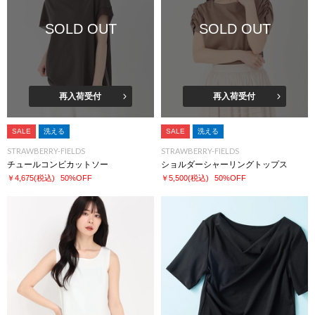
SOLD OUT
SOLD OUT
再入荷受付
再入荷受付
SALE
洗える
SALE
洗える
STRAWBERRY-FIELDS
STRAWBERRY-FIELDS
チュールコンビカットソー
ショルダーシャーリングトップス
￥4,675
(税込)
50%OFF
￥5,500
(税込)
50%OFF