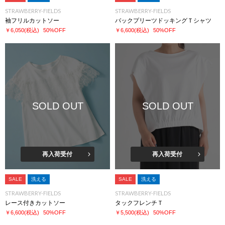
STRAWBERRY-FIELDS
STRAWBERRY-FIELDS
袖フリルカットソー
バックプリーツドッキングＴシャツ
￥6,050
(税込)
50%OFF
￥6,600
(税込)
50%OFF
SOLD OUT
SOLD OUT
再入荷受付
再入荷受付
SALE
洗える
SALE
洗える
STRAWBERRY-FIELDS
STRAWBERRY-FIELDS
レース付きカットソー
タックフレンチＴ
￥6,600
(税込)
50%OFF
￥5,500
(税込)
50%OFF