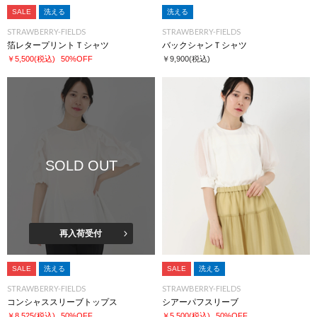
SALE
洗える
洗える
STRAWBERRY-FIELDS
STRAWBERRY-FIELDS
箔レタープリントＴシャツ
バックシャンＴシャツ
￥5,500
(税込)
50%OFF
￥9,900
(税込)
SOLD OUT
再入荷受付
SALE
洗える
SALE
洗える
STRAWBERRY-FIELDS
STRAWBERRY-FIELDS
コンシャススリーブトップス
シアーパフスリーブ
￥8,525
(税込)
50%OFF
￥5,500
(税込)
50%OFF