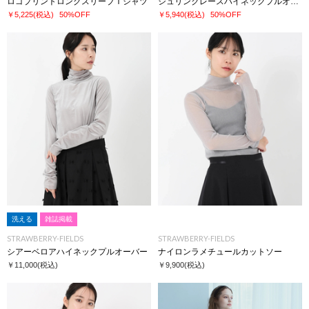
ロゴプリントロングスリーブＴシャツ
シュリンクレースハイネックプルオーバー
￥5,225
(税込)
50%OFF
￥5,940
(税込)
50%OFF
洗える
雑誌掲載
STRAWBERRY-FIELDS
STRAWBERRY-FIELDS
シアーベロアハイネックプルオーバー
ナイロンラメチュールカットソー
￥11,000
(税込)
￥9,900
(税込)