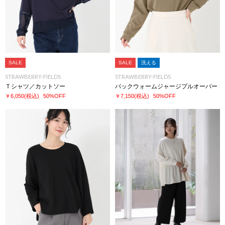
SALE
SALE
洗える
STRAWBERRY-FIELDS
STRAWBERRY-FIELDS
Ｔシャツ／カットソー
バックウォームジャージプルオーバー
￥6,050
(税込)
50%OFF
￥7,150
(税込)
50%OFF