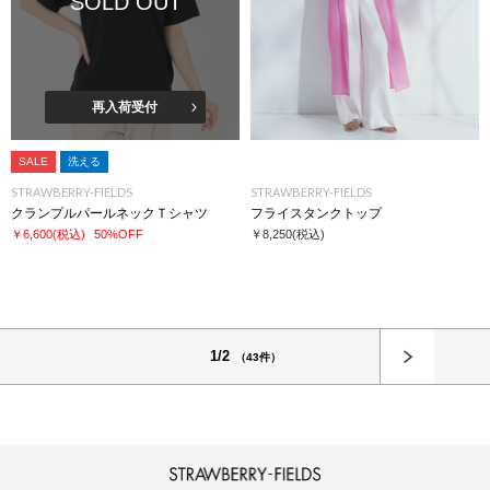
SOLD OUT
再入荷受付
SALE
洗える
STRAWBERRY-FIELDS
STRAWBERRY-FIELDS
クランプルパールネックＴシャツ
フライスタンクトップ
￥6,600
(税込)
50%OFF
￥8,250
(税込)
次へ
1/2
（43件）
STRAWBERRY-FIELDS