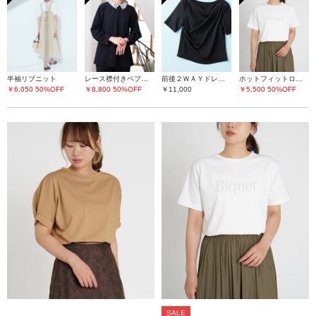
半袖リブニット
レース襟付きペプラムプルオーバー
前後２ＷＡＹドレープネックカットソー
ホットフィットロゴＴシャツ
￥6,050
50%OFF
￥8,800
50%OFF
￥11,000
￥5,500
50%OFF
SALE