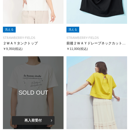
洗える
洗える
STRAWBERRY-FIELDS
STRAWBERRY-FIELDS
２ＷＡＹタンクトップ
前後２ＷＡＹドレープネックカットソー
￥9,350
(税込)
￥11,000
(税込)
SOLD OUT
再入荷受付