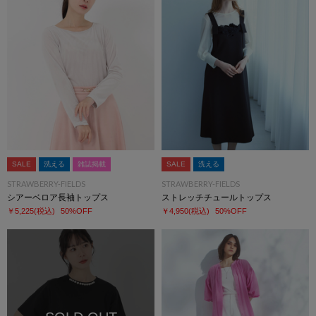
SALE
洗える
雑誌掲載
SALE
洗える
STRAWBERRY-FIELDS
STRAWBERRY-FIELDS
シアーベロア長袖トップス
ストレッチチュールトップス
￥5,225
(税込)
50%OFF
￥4,950
(税込)
50%OFF