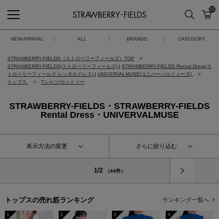
32
検索
カ
STRAWBERRY-FIELDS
NEW ARRIVAL
ALL
BRANDS
CATEGORY
STRAWBERRY-FIELDS（ストロベリーフィールズ）TOP
STRAWBERRY-FIELDS(ストロベリーフィールズ)
|
STRAWBERRY-FIELDS Rental Dress(ス
トロベリーフィールズ レンタルドレス)
|
UNIVERVALMUSE(ユニバーバルミューズ)
トップス
Tシャツ/カットソー
STRAWBERRY-FIELDS・STRAWBERRY-FIELDS
Rental Dress・UNIVERVALMUSE
表示方法の変更
さらに絞り込む
次へ
1/2
（44件）
トップスの
売れ筋ランキング
ランキング一覧へ
1
2
3
4