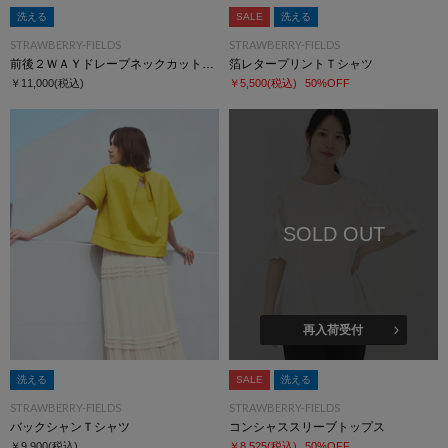
洗える
SALE
洗える
STRAWBERRY-FIELDS
STRAWBERRY-FIELDS
前後２ＷＡＹドレープネックカットソー
箔レタープリントＴシャツ
￥11,000
(税込)
￥5,500
(税込)
50%OFF
SOLD OUT
再入荷受付
洗える
SALE
洗える
STRAWBERRY-FIELDS
STRAWBERRY-FIELDS
バックシャンＴシャツ
コンシャススリーブトップス
￥9,900
(税込)
￥8,525
(税込)
50%OFF