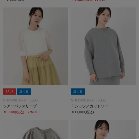
SALE
洗える
洗える
STRAWBERRY-FIELDS
STRAWBERRY-FIELDS
シアーパフスリーブ
Ｔシャツ／カットソー
￥5,500
(税込)
50%OFF
￥11,000
(税込)