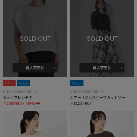
SOLD OUT
SOLD OUT
再入荷受付
再入荷受付
SALE
洗える
洗える
STRAWBERRY-FIELDS
STRAWBERRY-FIELDS
タックフレンチＴ
シアーリボンスリーブカットソー
￥5,500
(税込)
50%OFF
￥13,200
(税込)