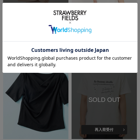
再入荷受付
SALE
洗える
洗える
STRAWBERRY-FIELDS
STRAWBERRY-FIELDS
ショルダーシャーリングトップス
２ＷＡＹタンクトップ
￥5,500
(税込)
50%OFF
￥9,350
(税込)
SOLD OUT
再入荷受付