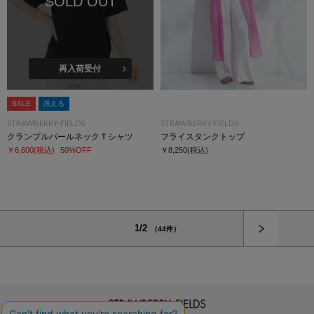
SOLD OUT
再入荷受付
SALE
洗える
STRAWBERRY-FIELDS
STRAWBERRY-FIELDS
クランプルパールネックＴシャツ
フライスタンクトップ
￥6,600
(税込)
50%OFF
￥8,250
(税込)
次へ
1/2
（44件）
STRAWBERRY-FIELDS