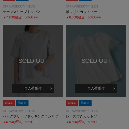
STRAWBERRY-FIELDS
STRAWBERRY-FIELDS
ケープスリーブトップス
袖フリルカットソー
￥7,150
(税込)
50%OFF
￥6,050
(税込)
50%OFF
SOLD OUT
SOLD OUT
再入荷受付
再入荷受付
SALE
洗える
SALE
洗える
STRAWBERRY-FIELDS
STRAWBERRY-FIELDS
バックプリーツドッキングＴシャツ
レース付きカットソー
￥6,600
(税込)
50%OFF
￥6,600
(税込)
50%OFF