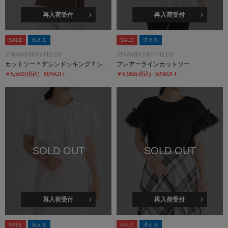
再入荷受付
再入荷受付
SALE
洗える
SALE
洗える
STRAWBERRY-FIELDS
STRAWBERRY-FIELDS
カットソー＊デシンドッキングＴシャツ
フレアーラインカットソー
￥5,500
(税込)
50%OFF
￥6,050
(税込)
50%OFF
SOLD OUT
SOLD OUT
再入荷受付
再入荷受付
SALE
洗える
SALE
洗える