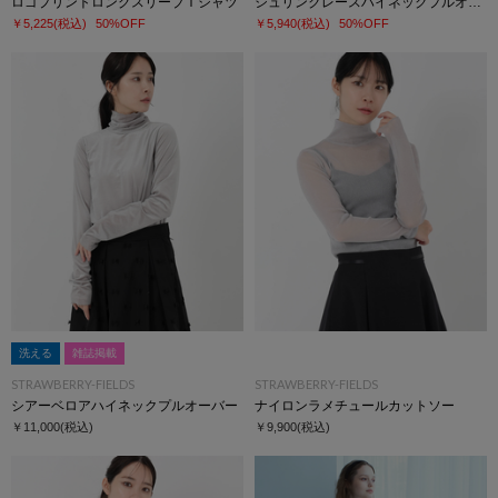
ロゴプリントロングスリーブＴシャツ
シュリンクレースハイネックプルオーバー
￥5,225
(税込)
50%OFF
￥5,940
(税込)
50%OFF
洗える
雑誌掲載
STRAWBERRY-FIELDS
STRAWBERRY-FIELDS
シアーベロアハイネックプルオーバー
ナイロンラメチュールカットソー
￥11,000
(税込)
￥9,900
(税込)