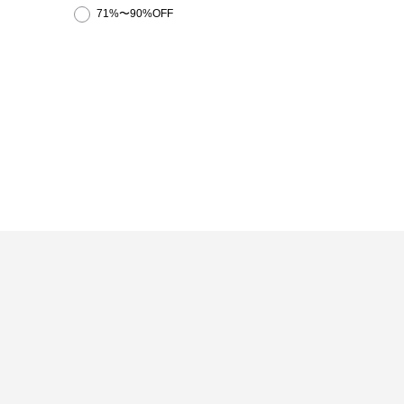
71%〜90%OFF