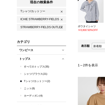
現在の検索条件
Tシャツ/カットソー
ICHIE STRAWBERRY-FIELDS
ボウタイシャツ
STRAWBERRY-FIELDS OUTLET
￥8,800
50%OFF
カテゴリ
表示順
ワンピース
トップス
1
～
2
件を表示
すべてのトップス(35)
シャツ/ブラウス(21)
Tシャツ/カットソー(2)
ニット(8)
カーディガン(4)