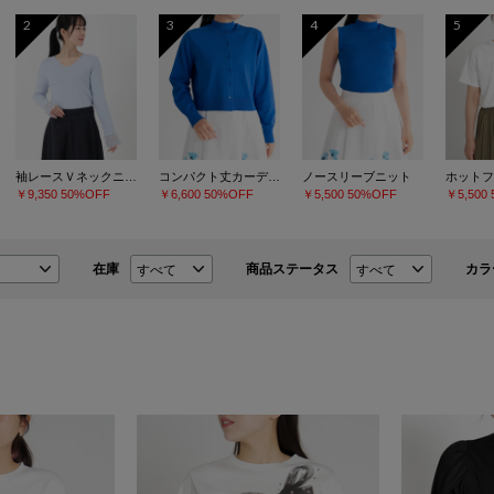
2
3
4
5
袖レースＶネックニット
コンパクト丈カーディガン
ノースリーブニット
￥9,350
50%OFF
￥6,600
50%OFF
￥5,500
50%OFF
￥5,500
在庫
商品ステータス
カラ