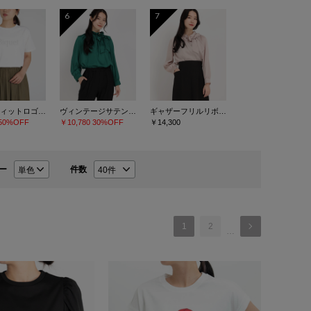
6
7
ホットフィットロゴＴシャツ
ヴィンテージサテン シャツ/ブラウス
ギャザーフリルリボンブラウス
50%OFF
￥10,780
30%OFF
￥14,300
ー
件数
1
2
…