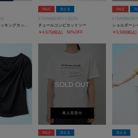
SALE
洗える
SALE
洗
DS
STRAWBERRY-FIELDS
STRAWBERRY-
シフォンプリーツドッキングカットソー
チュールコンビカットソー
ショルダーシ
￥4,675
(税込)
50%OFF
￥5,500
(税込)
SOLD OUT
再入荷受付
SALE
洗える
洗える