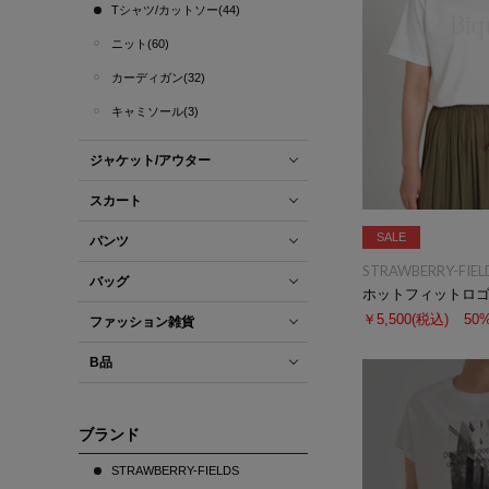
Tシャツ/カットソー(44)
ニット(60)
カーディガン(32)
キャミソール(3)
ジャケット/アウター
スカート
SALE
パンツ
STRAWBERRY-FIEL
バッグ
ホットフィットロ
￥5,500
(税込)
50
ファッション雑貨
B品
ブランド
STRAWBERRY-FIELDS