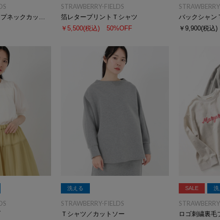
DS
STRAWBERRY-FIELDS
STRAWBERRY-
前後２ＷＡＹドレープネックカットソー
箔レタープリントＴシャツ
バックシャン
￥5,500
(税込)
50%OFF
￥9,900
(税込)
洗える
SALE
洗
DS
STRAWBERRY-FIELDS
STRAWBERRY-
ブ
Ｔシャツ／カットソー
ロゴ刺繍裏毛