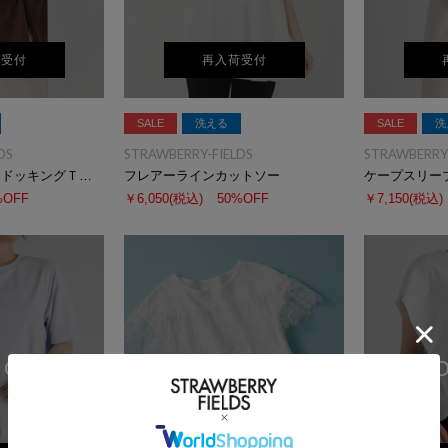
荷受付
再入荷受付
SALE
洗える
SALE
洗
DS
STRAWBERRY-FIELDS
STRAWBERRY-
カットソー＊デシンドッキングＴシャツ
フレアーラインカットソー
ケープスリー
%OFF
￥6,050
(税込)
50%OFF
￥7,150
(税込)
 OUT
SOLD OUT
SO