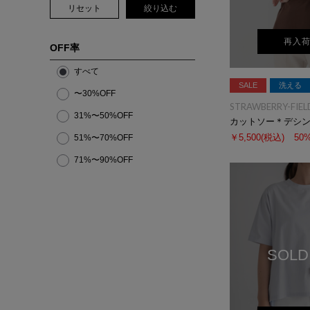
リセット
絞り込む
再入
OFF率
すべて
SALE
洗える
〜30%OFF
STRAWBERRY-FIEL
31%〜50%OFF
￥5,500
(税込)
50
51%〜70%OFF
71%〜90%OFF
SOLD