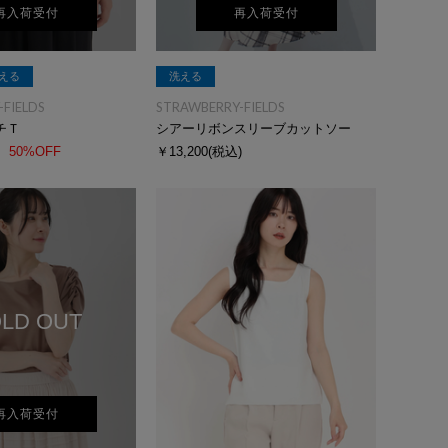
再入荷受付
再入荷受付
える
洗える
FIELDS
STRAWBERRY-FIELDS
チＴ
シアーリボンスリーブカットソー
50%OFF
￥13,200
(税込)
LD OUT
再入荷受付