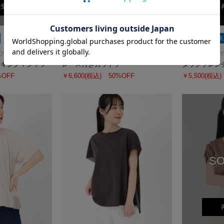
荷受付
再入荷受付
SALE
洗える
SALE
洗
DS
STRAWBERRY-FIELDS
STRAWBERRY-
ッキングＴシャツ
レース付きカットソー
タックフレン
%OFF
￥6,600
(税込)
50%OFF
￥5,500
(税込)
SO