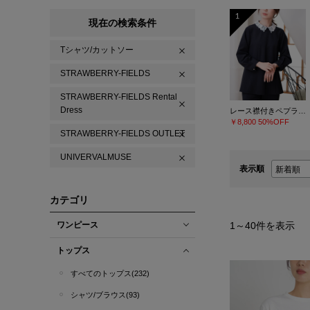
1
現在の検索条件
Tシャツ/カットソー
STRAWBERRY-FIELDS
STRAWBERRY-FIELDS Rental
Dress
レース襟付きペプラムプルオーバー
￥8,800
50%OFF
STRAWBERRY-FIELDS OUTLET
UNIVERVALMUSE
表示順
カテゴリ
ワンピース
1
～
40
件を表示
トップス
すべてのトップス(232)
シャツ/ブラウス(93)