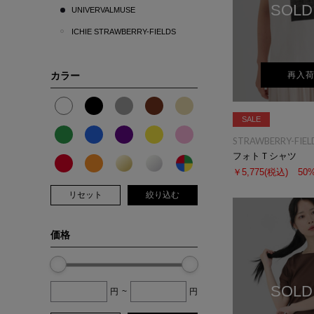
SOLD
UNIVERVALMUSE
ICHIE STRAWBERRY-FIELDS
カラー
再入
SALE
STRAWBERRY-FIEL
フォトＴシャツ
￥5,775
(税込)
50
リセット
絞り込む
価格
SOLD
円
~
円