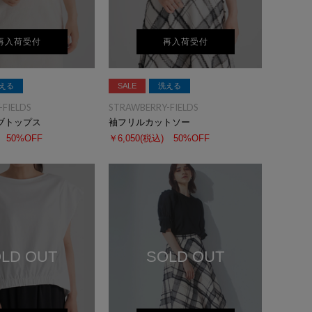
再入荷受付
再入荷受付
える
SALE
洗える
FIELDS
STRAWBERRY-FIELDS
ブトップス
袖フリルカットソー
50%OFF
￥6,050
(税込)
50%OFF
LD OUT
SOLD OUT