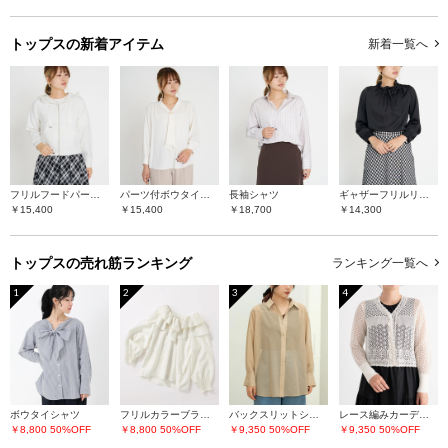
トップスの
新着アイテム
新着一覧へ
フリルフードパーカー
パーツ付ボウタイブラウス
長袖シャツ
ギャザーフリルリボンブラウス
￥15,400
￥15,400
￥18,700
￥14,300
トップスの
売れ筋ランキング
ランキング一覧へ
1
2
3
4
ボウタイシャツ
フリルカラーブラウス
バックスリットシアーシャツ
レース編みカーディガン
￥8,800
50%OFF
￥8,800
50%OFF
￥9,350
50%OFF
￥9,350
50%OFF