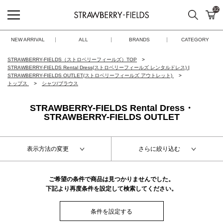
32
検索
カ
STRAWBERRY-FIELDS
NEW ARRIVAL
ALL
BRANDS
CATEGORY
STRAWBERRY-FIELDS（ストロベリーフィールズ）TOP
STRAWBERRY-FIELDS Rental Dress(ストロベリーフィールズ レンタルドレス)
|
STRAWBERRY-FIELDS OUTLET(ストロベリーフィールズ アウトレット)
トップス
シャツ/ブラウス
STRAWBERRY-FIELDS Rental Dress・
STRAWBERRY-FIELDS OUTLET
表示方法の変更
さらに絞り込む
ご希望の条件で商品は見つかりませんでした。
下記より再度条件を設定して検索してください。
条件を設定する